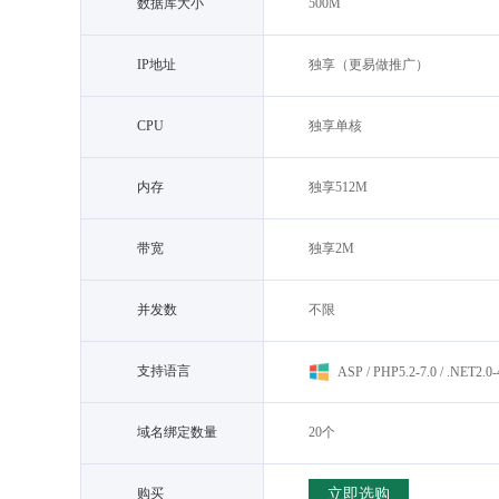
数据库大小
500M
IP地址
独享（更易做推广）
CPU
独享单核
内存
独享512M
带宽
独享2M
并发数
不限
支持语言
ASP / PHP5.2-7.0 / .NET2.0-
域名绑定数量
20个
购买
立即选购