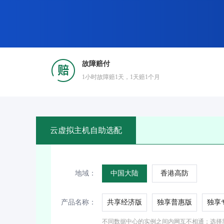
故障赔付
1小时故障赔1天，1天赔1个月
云虚拟主机自助选配
地域：
中国大陆
香港高防
产品名称：
共享经济版
独享普惠版
独享
不同数据中心的实例之间内网互不相通；选择