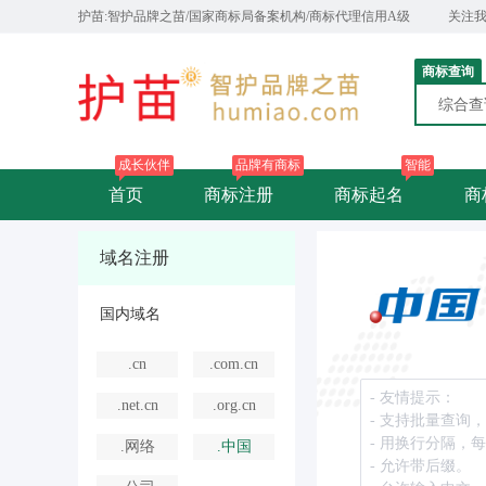
护苗:智护品牌之苗/国家商标局备案机构/商标代理信用A级
关注
商标查询
综合
成长伙伴
品牌有商标
智能
首页
商标注册
商标起名
商
域名注册
国内域名
.cn
.com.cn
.net.cn
.org.cn
.网络
.中国