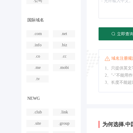
.公司
国际域名
.com
.net
立即查
.info
.biz
.co
.cc
域名注册规
.me
.mobi
1、只提供英文字
2、"-"不能用
.tv
3、长度不能超
NEWG
.club
.link
.site
.group
为何选择.中