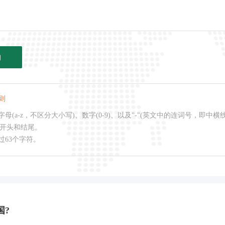
询
则
母(a-z，不区分大小写)、数字(0-9)、以及"-"(英文中的连词号，即中横
作开头和结尾。
过63个字符。
国?