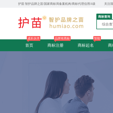
护苗:智护品牌之苗/国家商标局备案机构/商标代理信用A级
关注
商标查询
综合
成长伙伴
品牌有商标
智能
首页
商标注册
商标起名
商