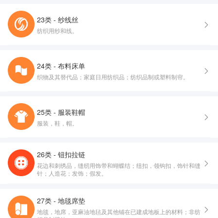
23类 - 纱线丝
纺织用纱和线。
24类 - 布料床单
织物及其替代品；家庭日用纺织品；纺织品制或塑料制帘。
25类 - 服装鞋帽
服装，鞋，帽。
26类 - 钮扣拉链
花边和刺绣品，缝纫用饰带和蝴蝶结；纽扣，领钩扣，饰针和缝
针；人造花；发饰；假发。
27类 - 地毯席垫
地毯，地席，亚麻油地毡及其他铺在已建成地板上的材料；非纺