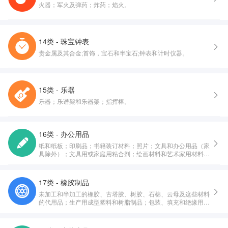
火器；军火及弹药；炸药；焰火。
14类 - 珠宝钟表
贵金属及其合金;首饰，宝石和半宝石;钟表和计时仪器。
15类 - 乐器
乐器；乐谱架和乐器架；指挥棒。
16类 - 办公用品
纸和纸板；印刷品；书籍装订材料；照片；文具和办公用品（家
具除外）；文具用或家庭用粘合剂；绘画材料和艺术家用材料；
画笔；教育或教学用品；包装和打包用塑料纸、塑料膜和塑料
袋；印刷铅字，印版。
17类 - 橡胶制品
未加工和半加工的橡胶、古塔胶、树胶、石棉、云母及这些材料
的代用品；生产用成型塑料和树脂制品；包装、填充和绝缘用材
料；非金属软管和非金属柔性管。