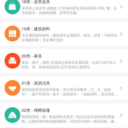
18类 - 皮革皮具
皮革和人造皮革;动物皮; 行李箱和背包;雨伞和阳伞;手杖; 鞭，马
具和鞍具；动物用项圈、皮带和衣服。
19类 - 建筑材料
非金属的建筑材料；建筑用非金属硬管；柏油，沥青；可移动非
金属建筑物；非金属纪念碑。
20类 - 家具
家具，镜子，相框; 存储或运输用非金属容器；未加工或半加工
的骨、角、鲸骨或珍珠母;贝壳;海泡石;黄琥珀。
21类 - 厨房洁具
家用或厨房用器具和容器；烹饪用具和餐具（刀、叉、匙除
外）；梳子和海绵；刷子（画笔除外）；制刷原料；清洁用具；
未加工或半加工玻璃（建筑用玻璃除外）；玻璃器皿、瓷器和陶
器。
22类 - 绳网袋蓬
绳索和细绳；网；帐篷和防水遮布；纺织品或合成材料制遮篷；
帆；运输和储存散装物用麻袋；衬垫填充材料（纸或纸板、橡
胶、塑料制除外）；纺织用纤维原料及其替代品