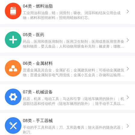
04类 - 燃料油脂
工业用油和油脂，蜡；润滑剂；吸收、润湿和粘结灰尘用合成
物；燃料和照明材料；照明用蜡烛和灯芯。
05类 - 医药
药品，医用和兽医用制剂；医用卫生制剂；医用或兽医用营养食
物和物质，婴儿食品；人和动物用膳食补充剂；橡皮膏；绷敷材
料；填塞牙孔用料，牙科用蜡；消毒剂；消灭有害动物制剂；杀
真菌剂，除莠剂。
06类 - 金属材料
普通金属及其合金，金属矿石；金属建筑材料；可移动金属建筑
物；普通金属制非电气用缆线；金属小五金具；存储和运输用金
属容器；保险箱。
07类 - 机械设备
机器，机床，电动工具；马达和引擎（陆地车辆用的除外）；机
器联结器和传动机件（陆地车辆用的除外）；除手动手工具以外
的农业器具；孵化器；自动售货机。
08类 - 手工器械
手动的手工具和器具；刀、叉和匙餐具；除火器外的随身武器；
剃刀。