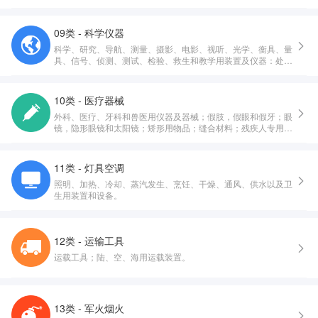
09类 - 科学仪器
科学、研究、导航、测量、摄影、电影、视听、光学、衡具、量
具、信号、侦测、测试、检验、救生和教学用装置及仪器：处
理、开关、转换、积累、调节或控制电的配送或使用的装置和仪
器：录制、传送、重放或处理声音、影像或数据的装置和仪器：
已录制和可下载的多媒体文件，计算机软件，录制和存储用空白
10类 - 医疗器械
的数字或模拟介质：投币启动设备用机械装置：收银机，计算设
外科、医疗、牙科和兽医用仪器及器械；假肢，假眼和假牙；眼
备：计算机和计算机外围设备：潜水服，潜水面罩，潜水用耳
镜，隐形眼镜和太阳镜；矫形用物品；缝合材料；残疾人专用治
塞，潜水用鼻夹，潜水员手套，潜水呼吸器：灭火设备。
疗装置；按摩器械；婴儿护理用器械、器具及用品；性生活用器
械、器具及用品。
11类 - 灯具空调
照明、加热、冷却、蒸汽发生、烹饪、干燥、通风、供水以及卫
生用装置和设备。
12类 - 运输工具
运载工具；陆、空、海用运载装置。
13类 - 军火烟火