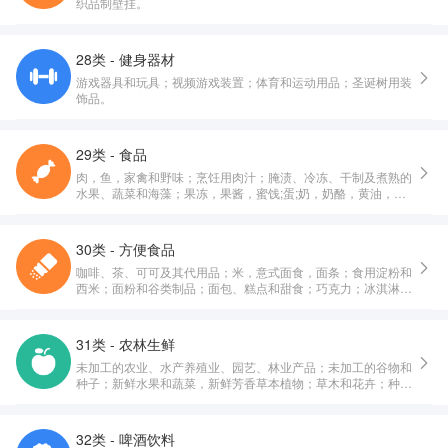
织品制壁挂。
28类 - 健身器材
游戏器具和玩具；视频游戏装置；体育和运动用品；圣诞树用装
饰品。
29类 - 食品
肉，鱼，家禽和野味；烹饪用肉汁；腌渍、冷冻、干制及煮熟的
水果、蔬菜和海藻；果冻，果酱，蜜饯;蛋;奶，奶酪，黄油，酸
奶和其他奶制品;食用油和油脂。
30类 - 方便食品
咖啡、茶、可可及其代用品；米，意式面食，面条；食用淀粉和
西米；面粉和谷类制品；面包、糕点和甜食；巧克力；冰淇淋，
果汁刨冰和其他食用冰；糖，蜂蜜，糖浆；鲜酵母，发酵粉；食
盐，调味料，香辛料，腌制香草；醋，调味酱汁和其他调味品；
冰（冻结的水）。
31类 - 农林生鲜
未加工的农业、水产养殖业、园艺、林业产品；未加工的谷物和
种子；新鲜水果和蔬菜，新鲜芳香草本植物；草木和花卉；种植
用球茎、幼苗和种子；活动物；动物的饮食；麦芽。
32类 - 啤酒饮料