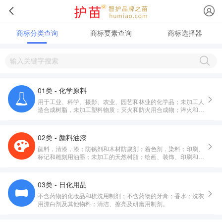
商标分类查询
商标要素查询
商标选择器
01类 - 化学原料
用于工业、科学、摄影、农业、园艺和林业的化学品；未加工人
造合成树脂，未加工塑料物质；灭火和防火用合成物；淬火和焊
接用制剂；鞣制动物皮毛用物质；工业用粘合剂；堆肥，肥料，
化肥；工业和科学用生物制剂。
02类 - 颜料油漆
颜料，清漆，漆；防锈剂和木材防腐剂；着色剂，染料；印刷、
标记和雕刻用油墨；未加工的天然树脂；绘画、装饰、印刷和艺
术用金属箔及金属粉。
03类 - 日化用品
不含药物的化妆品和梳洗用制剂；不含药物的牙膏；香水；洗衣
用漂白剂及其他物料；清洁、擦亮及研磨用制剂。