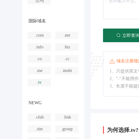
.公司
国际域名
.com
.net
立即查
.info
.biz
.co
.cc
域名注册规
.me
.mobi
1、只提供英文字
2、"-"不能用
.tv
3、长度不能超
NEWG
.club
.link
.site
.group
为何选择.tv?