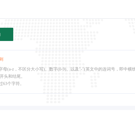
询
则
母(a-z，不区分大小写)、数字(0-9)、以及"-"(英文中的连词号，即中横
作开头和结尾。
过63个字符。