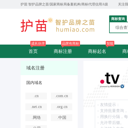
护苗:智护品牌之苗/国家商标局备案机构/商标代理信用A级
关注
商标查询
综合
成长伙伴
品牌有商标
智能
首页
商标注册
商标起名
商
域名注册
国内域名
.cn
.com.cn
.net.cn
.org.cn
.网络
.中国