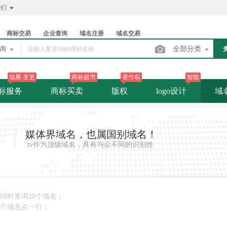
我们
商标交易
企业查询
域名注册
域名交易
查询
全部分类
续展 变更
商标超市
著作权
智能
标服务
商标买卖
版权
logo设计
域
媒体界域名，也属国别域名！
.tv作为顶级域名，具有与众不同的识别性