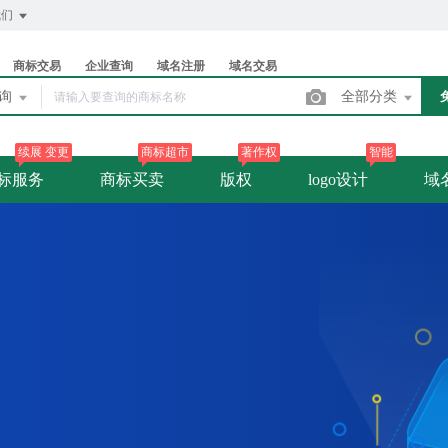
我们
商标交易
企业查询
域名注册
域名交易
查询
全部分类
续展 变更
商标超市
著作权
智能
标服务
商标买卖
版权
logo设计
域