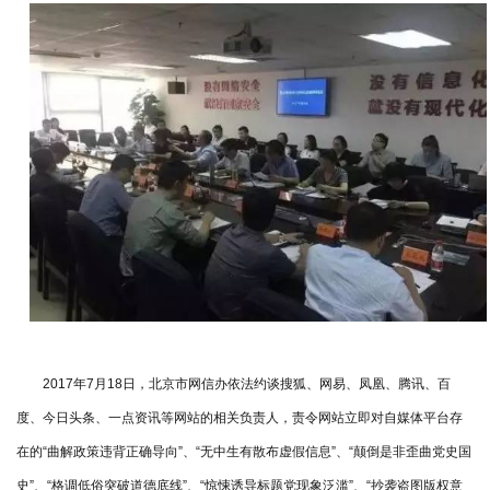
2017年7月18日，北京市网信办依法约谈搜狐、网易、凤凰、腾讯、百
度、今日头条、一点资讯等网站的相关负责人，责令网站立即对自媒体平台存
在的“曲解政策违背正确导向”、“无中生有散布虚假信息”、“颠倒是非歪曲党史国
史”、“格调低俗突破道德底线”、“惊悚诱导标题党现象泛滥”、“抄袭盗图版权意