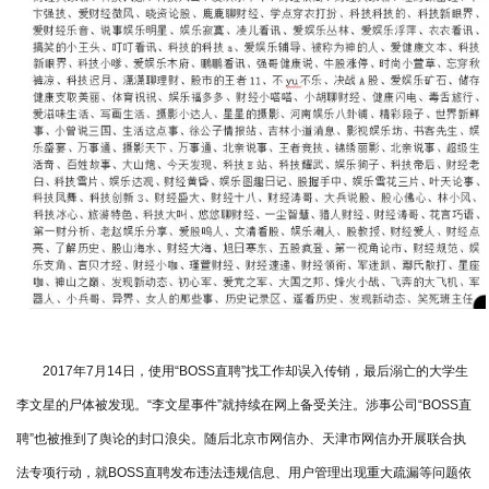
2017年7月14日，使用“BOSS直聘”找工作却误入传销，最后溺亡的大学生
李文星的尸体被发现。“李文星事件”就持续在网上备受关注。涉事公司“BOSS直
聘”也被推到了舆论的封口浪尖。随后北京市网信办、天津市网信办开展联合执
法专项行动，就BOSS直聘发布违法违规信息、用户管理出现重大疏漏等问题依