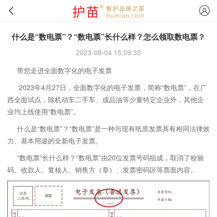
什么是“数电票”？“数电票”长什么样？怎么领取数电票？
2023-08-04 15:09:33
带您走进全面数字化的电子发票
2023年4月27日，全面数字化的电子发票，简称“数电票”，在广
西全面试点，除机动车二手车、成品油等少量特定企业外，其他企
业均上线使用“数电票”。
什么是“数电票”？“数电票”是一种与现有纸质发票具有相同法律效
力、基本用途的全新电子发票。
“数电票”长什么样？“数电票”由20位发票号码组成，取消了校验
码、收款人、复核人、销售方（章）、发票密码区等票面内容。