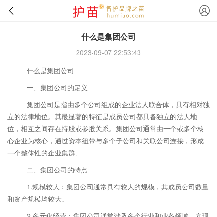
什么是集团公司
2023-09-07 22:53:43
什么是集团公司
一、集团公司的定义
集团公司是指由多个公司组成的企业法人联合体，具有相对独
立的法律地位。其最显著的特征是成员公司都具备独立的法人地
位，相互之间存在持股或参股关系。集团公司通常由一个或多个核
心企业为核心，通过资本纽带与多个子公司和关联公司连接，形成
一个整体性的企业集群。
二、集团公司的特点
1.规模较大：集团公司通常具有较大的规模，其成员公司数量
和资产规模均较大。
2.多元化经营：集团公司通常涉及多个行业和业务领域，实现