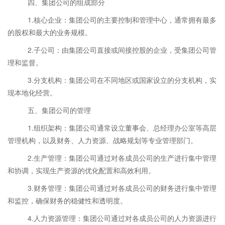
四、集团公司的组成部分
1.核心企业：集团公司的主要控制和管理中心，通常拥有最多
的股权和最大的业务规模。
2.子公司：由集团公司直接或间接控股的企业，受集团公司管
理和监督。
3.分支机构：集团公司在不同地区或国家设立的分支机构，实
现本地化经营。
五、集团公司的管理
1.组织架构：集团公司通常设立董事会、总经理办公室等高层
管理机构，以及财务、人力资源、战略规划等专业管理部门。
2.生产管理：集团公司通过对各成员公司的生产进行集中管理
和协调，实现生产资源的优化配置和高效利用。
3.财务管理：集团公司通过对各成员公司的财务进行集中管理
和监控，确保财务的稳健性和透明度。
4.人力资源管理：集团公司通过对各成员公司的人力资源进行