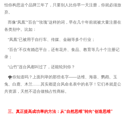
怕你构思这个品牌三年了，只要别人比你早一天注册，你就必须放
弃。
而像“凤凰”“百合”“玫瑰”这样的词，早在几十年前就被大量注册在
各类别中。比如：
“凤凰”已被用于自行车、传媒、金融等多个行业；
“百合”不仅有婚恋平台，还有花卉、食品、教育等几十个注册记
录；
“山竹”连台风都叫过了，还能轮到你？
🌪️你知道吗？上面列举的那些名字——达维、海葵、鹦鹉、玉
兔、白鹿、木兰……其实都是台风命名表中的名字！它们本就是公
共资源，天然不适合做独占性商标。
三、真正提高成功率的方法：从“自然思维”转向“创造思维”