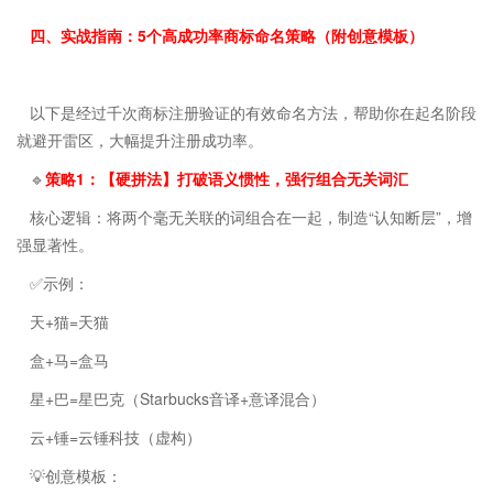
四、实战指南：5个高成功率商标命名策略（附创意模板）
以下是经过千次商标注册验证的有效命名方法，帮助你在起名阶段
就避开雷区，大幅提升注册成功率。
🔹
策略1：【硬拼法】打破语义惯性，强行组合无关词汇
核心逻辑：将两个毫无关联的词组合在一起，制造“认知断层”，增
强显著性。
✅示例：
天+猫=天猫
盒+马=盒马
星+巴=星巴克（Starbucks音译+意译混合）
云+锤=云锤科技（虚构）
💡创意模板：