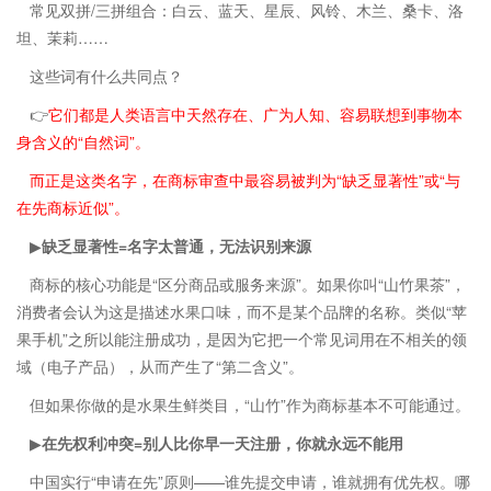
常见双拼/三拼组合：白云、蓝天、星辰、风铃、木兰、桑卡、洛
坦、茉莉……
这些词有什么共同点？
👉
它们都是人类语言中天然存在、广为人知、容易联想到事物本
身含义的“自然词”。
而正是这类名字，在商标审查中最容易被判为“缺乏显著性”或“与
在先商标近似”。
▶
缺乏显著性=名字太普通，无法识别来源
商标的核心功能是“区分商品或服务来源”。如果你叫“山竹果茶”，
消费者会认为这是描述水果口味，而不是某个品牌的名称。类似“苹
果手机”之所以能注册成功，是因为它把一个常见词用在不相关的领
域（电子产品），从而产生了“第二含义”。
但如果你做的是水果生鲜类目，“山竹”作为商标基本不可能通过。
▶
在先权利冲突=别人比你早一天注册，你就永远不能用
中国实行“申请在先”原则——谁先提交申请，谁就拥有优先权。哪