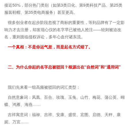
接近50%，部分热门类别（如第3类日化、第9类科技产品、第25类
服装鞋帽、第35类电商服务）甚至更高。
很多创业者在起步阶段忽视了商标的重要性，等到品牌有了一定影
响力才去注册，却发现心仪的名字早已被他人抢注——轻则被迫改
名，重则面临侵权诉讼，多年心血付诸东流。
一个真相：不是你运气差，而是起名方式错了。
二、为什么你起的名字总被驳回？根源出在“自然词”和“通用词”
我们先来看一组高频被驳回的词汇类型：
自然意象词：凤凰、百合、玫瑰、玉兔、山竹、梅花、蒲公英、蝴
蝶、鸿雁、海燕……
吉祥寓意词：福禄、吉祥、安康、盛世、宏图、启德、天秤、康
妮、万宜……