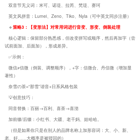
双音节无义词：米可、诺瑅、拉芮、梵瑅、赛珂
英文风拼音：Lumei、Zeno、Tiko、Nyla（可中英文同步注册）
🔹
策略3：【变形法】对常用词进行音变、形变、倒装处理
核心逻辑：保留部分熟悉感，但改变拼写或顺序，然后再加字（尝
试前面加、后面加），形成差异。
✅示例：
微信≠信微（倒装、调整顺序），+字：信微合、丹信微（增加显
著性）
奈雪の茶=“那雪”谐音+日系风格包装
💡创意技巧：
同音替换：百丽→百利、喜茶→喜沏
加前缀/后缀：小红书、大疆、老干妈、娃哈哈。
（但是如果你只是在别人的品牌名称上加形容词：大、小、新、
老、好……大概率是被驳回的）