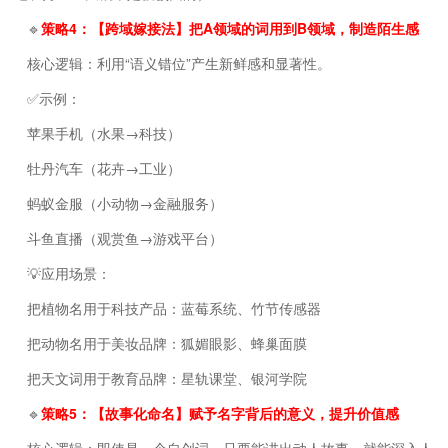
🔹
策略4：【跨域嫁接法】把A领域的词用到B领域，制造陌生感
核心逻辑：利用“语义错位”产生新鲜感和显著性。
✅示例：
苹果手机（水果→科技）
牡丹汽车（花卉→工业）
蚂蚁金服（小动物→金融服务）
斗鱼直播（观赏鱼→游戏平台）
💡应用场景：
把植物名用于科技产品：蓝莓系统、竹节传感器
把动物名用于美妆品牌：狐媚眼影、蜂巢面膜
把天文词用于教育品牌：星轨课堂、银河学院
🔹
策略5：【故事化命名】赋予名字背后的意义，提升价值感
核心逻辑：即使是一个自创词，只要能讲出动人故事，就能深入人