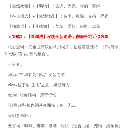
【自然元素】+【动物】：雷虎、火狐、雪豹、雾鲸
【科技概念】+【生活物品】：智伞、数碗、光椅、码锅
【抽象词】+【具体物】：梦车、爱灯、信鞋、念茶
🔹
策略2：【造词法】发明全新词语，彻底杜绝近似风险
核心逻辑：完全脱离汉语常用词库，创造发音独特、书写简单
的“伪外语”或“音节组合”。
✅示例：
华为=“中华有为”缩写+发音简洁
vivo=拉丁语“生命”之意，短促有力
oppo=对称结构，易于记忆
哔哩哔哩=拟声词演变而来，独一无二
💡创意模板：
叠音词：咔咔、嘟嘟、噜噜、啪啪（适合儿童、宠物、娱乐类）