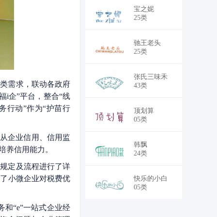
￥18,700
宝之妮
25类
￥18,700
驰王老头
25类
￥30,250
张氏三味禾
类需求，联动各政府
43类
i企”平台，整合“线
务行动”作为“护苗行
￥30,250
顶划算
05类
从企业信用、信用监
￥28,050
韩飘
培养信用能力。
24类
规定及流程进行了详
深了小微企业对税费优
￥30,250
快乐的小白
05类
和“e”一站式企业经