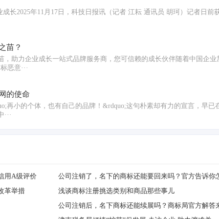
;企业成长2025年11月17日，科技日报讯（记者 江耘 通讯员 胡珂）记者
之苗？
，助力企业成长一站式品牌服务商，您可信赖的成长伙伴随着中国企业加速&
恶意···
网的使命
o;再小的个体，也有自己的品牌！&rdquo;这句朴素却有力的宣言，早
··
信用A级评价
公司注销了，名下的商标还能要回来吗？官方告诉你
改革举措
浅谈商标注册挑选类别和商品那些事儿
公司注销后，名下商标还能续展吗？商标局官方解答