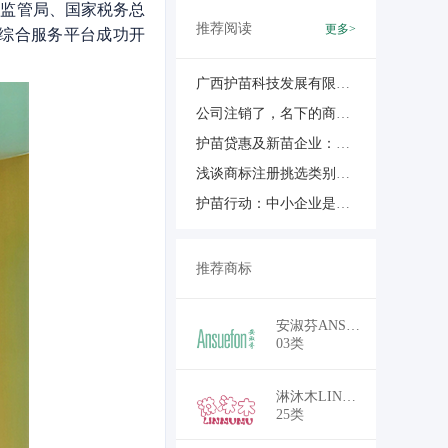
田监管局、国家税务总
推荐阅读
更多>
综合服务平台成功开
广西护苗科技发展有限公司及员工双双荣获广西商标代理信用A级评价
公司注销了，名下的商标还能要回来吗？官方告诉你怎么办
护苗贷惠及新苗企业：杭州城西科创大走廊发布科创金融改革举措
浅谈商标注册挑选类别和商品那些事儿
护苗行动：中小企业是否需要注册多件商标
推荐商标
￥18,700
安淑芬ANSUEFON
03类
￥16,500
淋沐木LINMUMU
25类