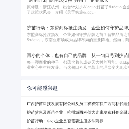
“润苗计划”陪伴式扶持“好苗子”企业成长
原标题：浙江杭州：出台计划护&ldquo;好苗子&rdquo
了政策吹风会，介绍《关于实施&ldqu···
护苗行动：东盟商标抢注频发，企业如何守护品牌
东盟商标抢注频发，企业如何守护品牌之苗？智护品牌之苗
&rdquo;，东南亚市场成为品牌布局的重要阵地。然而，商标
再小的个体，也有自己的品牌！从一句口号到护苗
每一颗商业的种子，都蕴含着长成参天大树的可能。&ldqu
业主心中生根发芽。当这句口号从屏幕上的理念变为现实中·
你可能感兴趣
广西护苗科技发展有限公司及员工双双荣获广西商标代理
护苗贷惠及新苗企业：杭州城西科创大走廊发布科创金融
护苗行动：中小企业是否需要注册多件商标