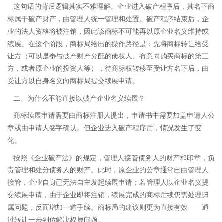
这句话的背后逻辑其实不难理解。企业进入破产程序后，其名下商
标属于破产财产，由管理人统一管理和处置。破产程序结束后，企
业的法人资格将被注销，因此该商标不可能再以原企业名义维持或
续展。在这个阶段，商标局给出的操作路径是：先将商标转让给受
让方（可以是参与破产财产分配的债权人、有意向购买商标的第三
方，或者原企业的投资人等），待商标权转移至受让方名下后，由
受让方以自身名义向商标局提交续展申请。
二、为什么不能直接以破产企业名义续展？
商标续展申请需要由商标注册人提出，申请书中需要加盖申请人公
章或由申请人签字确认。但企业进入破产程序后，情况发生了变
化。
按照《企业破产法》的规定，管理人接管债务人的财产和印章，负
责管理和处分债务人的财产。此时，原企业的公章通常已由管理人
接管，企业自身已无法自主发起续展申请；若管理人以企业名义提
交续展申请，由于企业即将注销，续展完成的商标后续仍需处理归
属问题，反而增加一道手续。商标局的建议则更为直接有效——通
过转让一步到位解决权属问题。