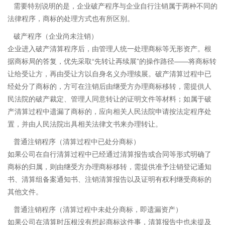
需要特别说明的是，企业破产程序与企业自行注销属于两种不同的
法律程序，商标的处理方式也有所区别。
破产程序（企业尚未注销）
企业进入破产清算程序后，由管理人统一处理商标等无形资产。根
据商标局的答复，优先采取“先转让再续展”的操作路径——将商标转
让给受让方，再由受让方以自身名义办理续展。破产清算过程中已
经处分了商标的，方可在注销后由继受方办理商标移转，需提供人
民法院的破产裁定、管理人同意转让的证明文件等材料；如属于破
产清算过程中遗漏了商标的，应向相关人民法院申请按法定程序处
置，并由人民法院出具相关法律文书来办理转让。
普通注销程序（清算过程中已处分商标）
如果公司在自行清算过程中已经通过清算报告或合同等形式明确了
商标的归属，则由继受方办理商标移转，需提供准予注销登记通知
书、清算组备案通知书、注销清算报告以及证明有权利继受商标的
其他文件。
普通注销程序（清算过程中未处分商标，即遗漏资产）
如果公司在清算时压根没有想起商标这件事，清算报告中也未提及