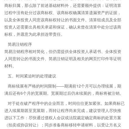
商标归属，那么除了前述基础材料外，还需要额外提供：证明清算
过程中没有处分过该商标权、该商标权确属清算遗漏资产的证据，
以及全体投资人同意该商标权转让的书面文件。清算组成员及全部
投资人还需要出具相关承诺和保证，确认未曾在清算中处分过该商
标权，并愿意为此承担连带责任。
简易注销程序
简易注销程序相对简化，但仍需提供全体投资人承诺书、全体投资
人同意转让的书面文件、简易注销证明及相关的网页打印件等证明
材料。
五、时间紧迫时的处理建议
商标续展有严格的时间限制——期满前12个月可以办理续展，期
满后还有6个月的宽展期。宽展期过后仍未续展的，商标将被注销。
对于处在破产程序中的企业而言，时间往往更加紧张。如果商标已
进入续展期甚至宽展期，而转让程序尚未完成，建议管理人尽快推
进以下工作：尽快通过债权人会议或法院裁定确定商标的处置方案
（拍卖或协议转让）；同步准备商标移转申请材料，以受让方名义