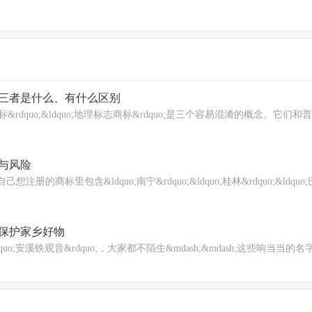
三者是什么、有什么区别
证明商标&rdquo;&ldquo;地理标志商标&rdquo;是三个容易混淆的概念。
与风险
里包含&ldquo;南宁&rdquo;&ldquo;桂林&rdquo;&ldquo;巴
你保护家乡好物
uo;&ldquo;安溪铁观音&rdquo;，大家都不陌生&mdash;&mdash;这些响