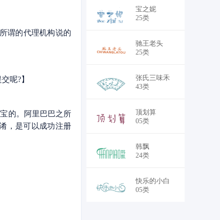
￥18,700
宝之妮
25类
所谓的代理机构说的
￥18,700
驰王老头
25类
￥30,250
张氏三味禾
交呢?】
43类
￥30,250
顶划算
宝的。阿里巴巴之所
05类
淆，是可以成功注册
￥28,050
韩飘
24类
￥30,250
快乐的小白
05类