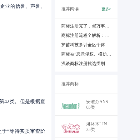
企业的信誉、声誉、
推荐阅读
更多>
商标注册完了，就万事大吉了？你还需要知道这5点
商标注册流程全解析：中小企业如何高效完成品牌确权？
护苗科技参训全区个体工商户知识产权公益培训，以专业服务助力企业合规经营
商标被“恶意侵权、模仿”，我们怎么办？
浅谈商标注册挑选类别和商品那些事儿
推荐商标
第42类。但是根据查
￥18,700
安淑芬ANSUEFON
03类
￥16,500
淋沐木LINMUMU
25类
处于“等待实质审查阶