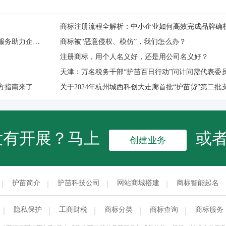
商标注册流程全解析：中小企业如何高效完成品牌确
护苗科技参训全区个体工商户知识产权公益培训，以专业服务助力企业合规经营
商标被“恶意侵权、模仿”，我们怎么办？
注册商标，用个人名义好，还是用公司名义好？
天津：万名税务干部“护苗百日行动”问计问需代表委
方指南来了
关于2024年杭州城西科创大走廊首批“护苗贷”第二
没有开展？马上
或
创建业务
护苗简介
护苗科技公司
网站商城搭建
商标智能起名
隐私保护
工商财税
商标分类
商标查询
商标服务