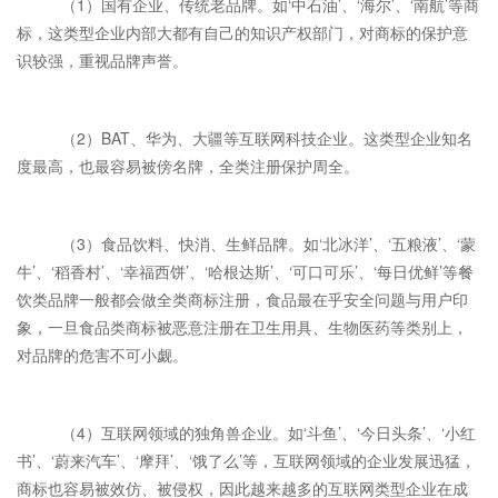
（1）国有企业、传统老品牌。如‘中石油’、‘海尔’、‘南航’等商
标，这类型企业内部大都有自己的知识产权部门，对商标的保护意
识较强，重视品牌声誉。
（2）BAT、华为、大疆等互联网科技企业。这类型企业知名
度最高，也最容易被傍名牌，全类注册保护周全。
（3）食品饮料、快消、生鲜品牌。如‘北冰洋’、‘五粮液’、‘蒙
牛’、‘稻香村’、‘幸福西饼’、‘哈根达斯’、‘可口可乐’、‘每日优鲜’等餐
饮类品牌一般都会做全类商标注册，食品最在乎安全问题与用户印
象，一旦食品类商标被恶意注册在卫生用具、生物医药等类别上，
对品牌的危害不可小觑。
（4）互联网领域的独角兽企业。如‘斗鱼’、‘今日头条’、‘小红
书’、‘蔚来汽车’、‘摩拜’、‘饿了么’等，互联网领域的企业发展迅猛，
商标也容易被效仿、被侵权，因此越来越多的互联网类型企业在成