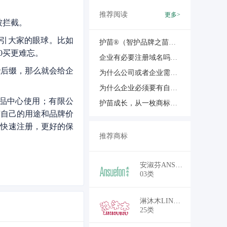
推荐阅读
更多>
被拦截。
引大家的眼球。比如
护苗®（智护品牌之苗）：一站式品牌服务商，您可信赖的成长伙伴！
0买更难忘。
企业有必要注册域名吗？企业域名有何作用？
些后缀，那么就会给企
为什么公司或者企业需要注册多个域名
为什么企业必须要有自己的域名？
产品中心使用；有限公
护苗成长，从一枚商标开始——致初创企业的一封信
有自己的用途和品牌价
名快速注册，更好的保
推荐商标
￥18,700
安淑芬ANSUEFON
03类
￥16,500
淋沐木LINMUMU
25类