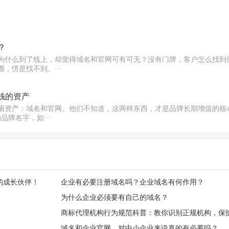
？
为什么到了线上，却觉得域名和官网可有可无？没有门牌，客户怎么找到
，愣是找不到。···
钱的资产
项资产：域名和官网。他们不知道，这两样东西，才是品牌长期增值的核
牌名字，如···
的成长伙伴！
企业有必要注册域名吗？企业域名有何作用？
为什么企业必须要有自己的域名？
商标代理机构行为规范科普：教你识别正规机构，保
域名和企业官网，对中小企业来说真的有必要吗？