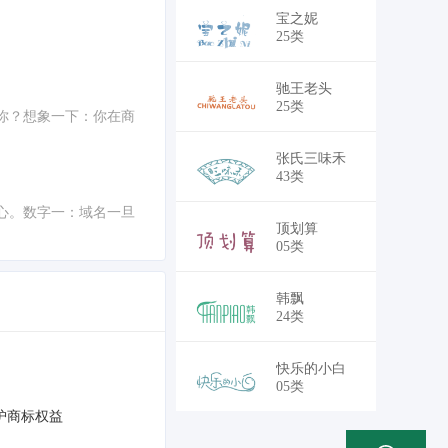
￥18,700
宝之妮
25类
￥18,700
驰王老头
25类
你？想象一下：你在商
￥30,250
张氏三味禾
43类
心。数字一：域名一旦
￥30,250
顶划算
05类
￥28,050
韩飘
24类
￥30,250
快乐的小白
05类
护商标权益