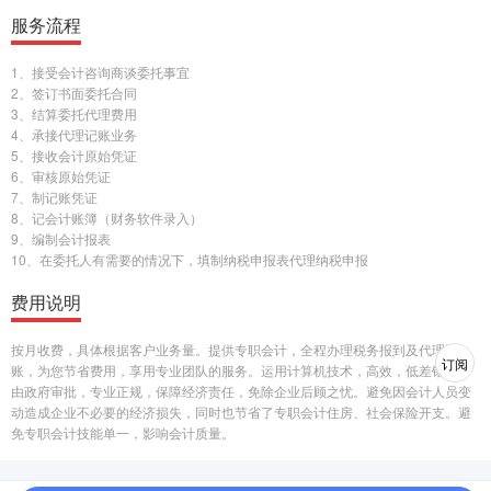
服务流程
1、接受会计咨询商谈委托事宜
2、签订书面委托合同
3、结算委托代理费用
4、承接代理记账业务
5、接收会计原始凭证
6、审核原始凭证
7、制记账凭证
8、记会计账簿（财务软件录入）
9、编制会计报表
10、在委托人有需要的情况下，填制纳税申报表代理纳税申报
费用说明
按月收费，具体根据客户业务量。提供专职会计，全程办理税务报到及代理记
订阅
账，为您节省费用，享用专业团队的服务。运用计算机技术，高效，低差错率。
由政府审批，专业正规，保障经济责任，免除企业后顾之忧。避免因会计人员变
动造成企业不必要的经济损失，同时也节省了专职会计住房、社会保险开支。避
免专职会计技能单一，影响会计质量。