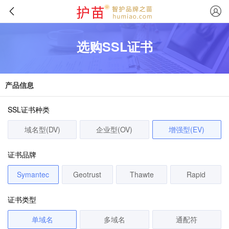
选购SSL证书
产品信息
SSL证书种类
域名型(DV)
企业型(OV)
增强型(EV)
证书品牌
Symantec
Geotrust
Thawte
Rapid
证书类型
单域名
多域名
通配符