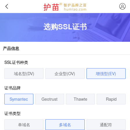
选购SSL证书
产品信息
SSL证书种类
域名型(DV)
企业型(OV)
增强型(EV)
证书品牌
Symantec
Geotrust
Thawte
Rapid
证书类型
单域名
多域名
通配符