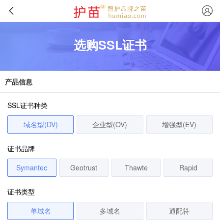
选购SSL证书
产品信息
SSL证书种类
域名型(DV)
企业型(OV)
增强型(EV)
证书品牌
Symantec
Geotrust
Thawte
Rapid
证书类型
单域名
多域名
通配符