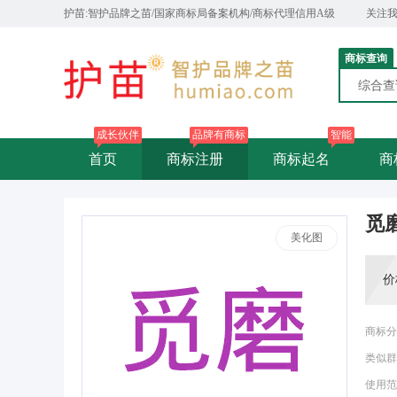
护苗:智护品牌之苗/国家商标局备案机构/商标代理信用A级
关注
商标查询
综合
成长伙伴
品牌有商标
智能
首页
商标注册
商标起名
商
觅
美化图
价
商标分
类似群
使用范