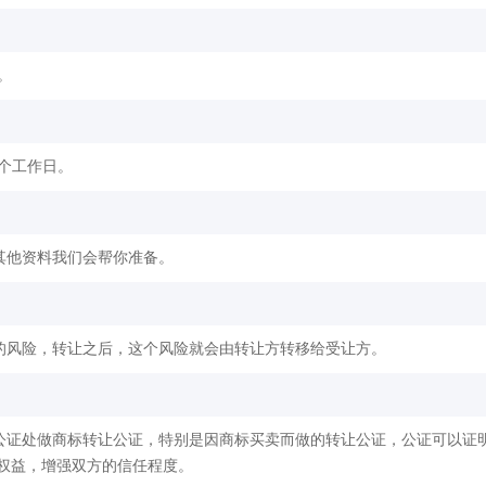
。
2个工作日。
其他资料我们会帮你准备。
的风险，转让之后，这个风险就会由转让方转移给受让方。
公证处做商标转让公证，特别是因商标买卖而做的转让公证，公证可以证
权益，增强双方的信任程度。