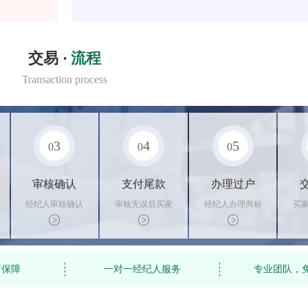
交易 ·
流程
Transaction process
3
4
5
0
0
0
审核确认
支付尾款
办理过户
经纪人审核确认
审核无误后买家
经纪人办理商标
买
商标状态
支付尾款，卖家
转让手续，交付
料
办理相关手续
相关证书
资
有保障
一对一经纪人服务
专业团队，