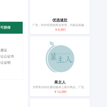
优选速肚
广告；特许经营的商业管理；为商品和服务的买卖双方提供在线市场；替他人推销；替他人推销商品和服务；进出口代理；职业介绍；计算机数据库信息系统化；会计；药用、兽医用、卫生用制剂和医疗用品的批发服务
后可获得
￥8,983
注册证
转让公证书
转让证明
果主人
为零售目的在通信媒体上展示商品；广告；商业管理和组织咨询；为商品和服务的买卖双方提供在线市场；替他人推销；人事管理咨询；将信息编入计算机数据库；网站流量优化；会计；药品零售或批发服务
￥14,080