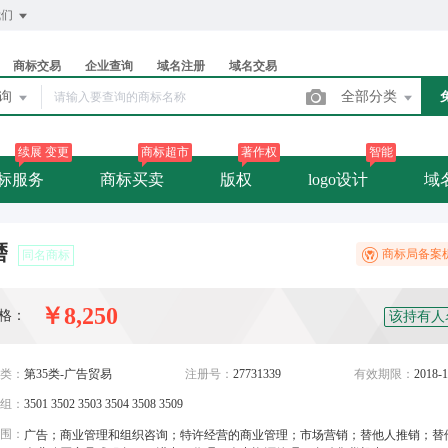
我们
商标交易
企业查询
域名注册
域名交易
查询
全部分类
续展 变更
商标超市
著作权
智能
标服务
商标买卖
版权
logo设计
域
磨
商标局备案
同名商标
￥8,250
格：
该持有人
类：
第35类-广告贸易
注册号：
27731339
有效期限：
2018-1
组：
3501 3502 3503 3504 3508 3509
围：
广告；商业管理和组织咨询；特许经营的商业管理；市场营销；替他人推销；替