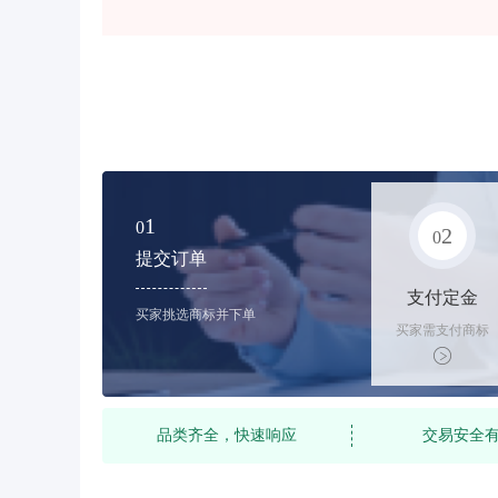
1
0
2
0
提交订单
支付定金
买家挑选商标并下单
买家需支付商标
标价的10%的购
买订金
品类齐全，快速响应
交易安全