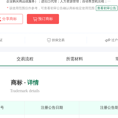
企业购买商品或服务）；进出口代理；人力资源管理；自动售货机出租；···
*
该使用范围仅作参考，可查看初审公告确认商标核定使用范围
查看初审公告
分享商标
预订商标
证
担保交易
过户
交易流程
所需材料
商标 ·
详情
Trademark details
期号
注册公告日期
注册公告