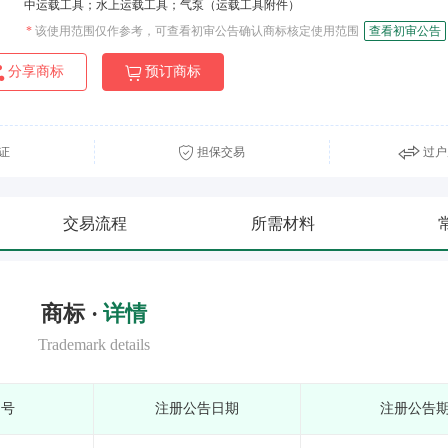
中运载工具；水上运载工具；气泵（运载工具附件）
*
该使用范围仅作参考，可查看初审公告确认商标核定使用范围
查看初审公告
分享商标
预订商标
证
担保交易
过户
交易流程
所需材料
商标 ·
详情
Trademark details
期号
注册公告日期
注册公告