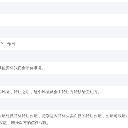
。
2个工作日。
其他资料我们会帮你准备。
的风险，转让之后，这个风险就会由转让方转移给受让方。
公证处做商标转让公证，特别是因商标买卖而做的转让公证，公证可以证
权益，增强双方的信任程度。