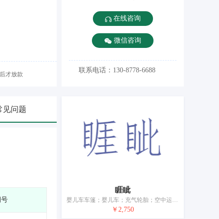
在线咨询
微信咨询
联系电话：130-8778-6688
后才放款
常见问题
睚眦
期号
婴儿车车篷；婴儿车；充气轮胎；空中运载工具
￥2,750