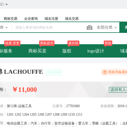
我们
商标交易
企业查询
域名注册
域名交易
查询
全部分类
续展 变更
商标超市
著作权
智能
标服务
商标买卖
版权
logo设计
域
 LACHOUFFE
商标局备案
同名商标
￥11,000
格：
该持有人
类：
第12类-运输工具
注册号：
27781660
有效期限：
2018-1
组：
1201 1202 1204 1205 1206 1207 1208 1209 1210 1211
围：
电动运载工具；汽车；自行车；架空运输设备；婴儿车；雪橇（运载工具）；运