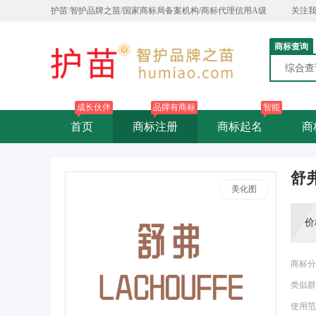
护苗:智护品牌之苗/国家商标局备案机构/商标代理信用A级
关注
商标查询
综合
成长伙伴
品牌有商标
智能
首页
商标注册
商标起名
商
舒弗
美化图
价
商标分
类似群
使用范