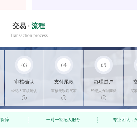
交易 ·
流程
Transaction process
3
4
5
0
0
0
审核确认
支付尾款
办理过户
经纪人审核确认
审核无误后买家
经纪人办理商标
买
商标状态
支付尾款，卖家
转让手续，交付
料
办理相关手续
相关证书
资
有保障
一对一经纪人服务
专业团队，