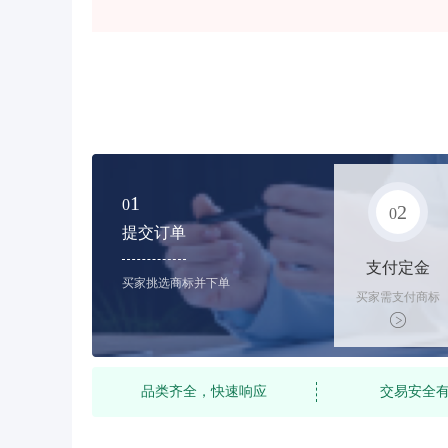
1
0
2
0
提交订单
支付定金
买家挑选商标并下单
买家需支付商标
标价的10%的购
买订金
品类齐全，快速响应
交易安全