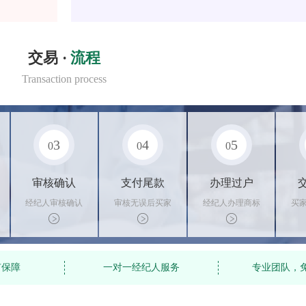
交易 ·
流程
Transaction process
3
4
5
0
0
0
审核确认
支付尾款
办理过户
经纪人审核确认
审核无误后买家
经纪人办理商标
买
商标状态
支付尾款，卖家
转让手续，交付
料
办理相关手续
相关证书
资
有保障
一对一经纪人服务
专业团队，