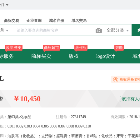
我们
商标交易
企业查询
域名注册
域名交易
查询
全部分类
续展 变更
商标超市
著作权
智能
标服务
商标买卖
版权
logo设计
域
L
商标局备案
￥10,450
格：
该持有人
类：
第03类-化妆品
注册号：
27811749
有效期限：
2018-1
组：
0301 0302 0303 0304 0305 0306 0307 0308 0309 0310
围：
洁肤霜（化妆品）；去污剂；擦鞋膏；研磨膏；香精油；化妆品；牙膏；干花瓣