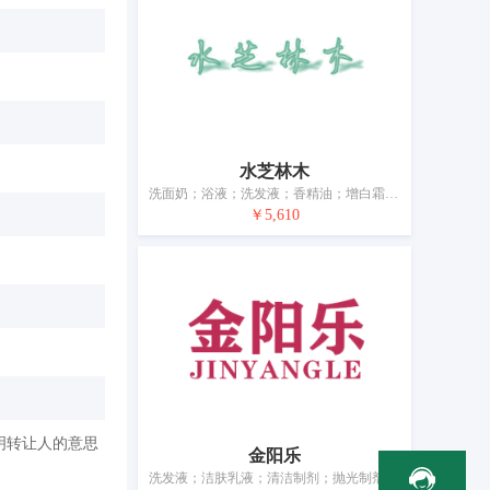
水芝林木
洗面奶；浴液；洗发液；香精油；增白霜；化妆品；去斑霜；粉刺霜；减肥用化妆品；牙膏
￥5,610
明转让人的意思
金阳乐
洗发液；洁肤乳液；清洁制剂；抛光制剂；香精油；化妆品；爽身粉；个人或动物用除臭剂；牙膏；干花瓣与香料混合物（香料）