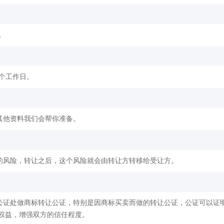
。
2个工作日。
其他资料我们会帮你准备。
的风险，转让之后，这个风险就会由转让方转移给受让方。
公证处做商标转让公证，特别是因商标买卖而做的转让公证，公证可以证
权益，增强双方的信任程度。