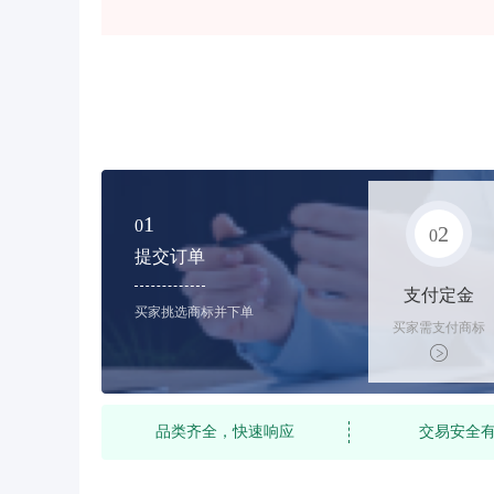
1
0
2
0
提交订单
支付定金
买家挑选商标并下单
买家需支付商标
标价的10%的购
买订金
品类齐全，快速响应
交易安全