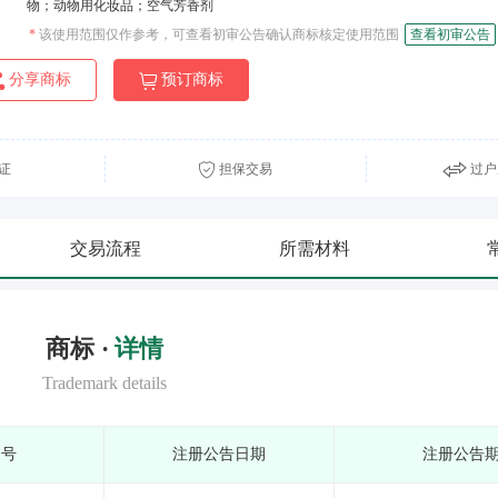
物；动物用化妆品；空气芳香剂
*
该使用范围仅作参考，可查看初审公告确认商标核定使用范围
查看初审公告
分享商标
预订商标
证
担保交易
过户
交易流程
所需材料
商标 ·
详情
Trademark details
期号
注册公告日期
注册公告