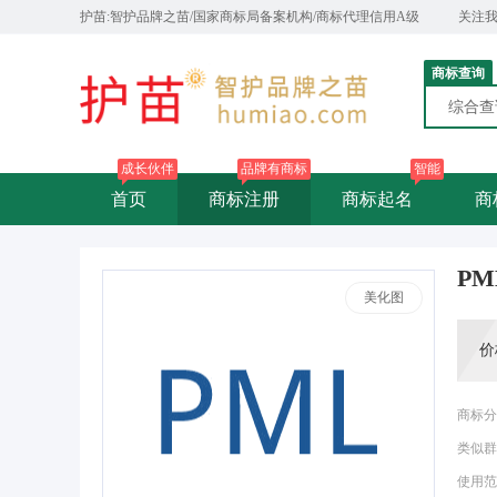
护苗:智护品牌之苗/国家商标局备案机构/商标代理信用A级
关注
商标查询
综合
成长伙伴
品牌有商标
智能
首页
商标注册
商标起名
商
PM
美化图
价
商标分
类似群
使用范