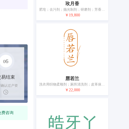
玫月香
肥皂；去污剂；抛光制剂；研磨剂；芳香剂（香精油）；化妆品；牙膏；香；动物用化妆品；空气芳香剂
￥19,800
6
0
交易结束
唇若兰
洗衣用织物柔顺剂；厕所清洗剂；皮革保护剂（上光）；香精油；香水；化妆品；假睫毛；牙膏；香；空气芳香剂
家确认过户资
￥22,000
后，平台解冻
金支付卖家
免费咨询