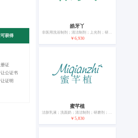
皓牙丫
非医用洗浴制剂；清洁制剂；上光剂；研磨膏；香精油；化妆品；牙膏；非医用漱口剂；牙齿美白贴；空气芳香剂
后可获得
￥6,930
注册证
转让公证书
转让证明
蜜芊植
洁肤乳液；洗面奶；清洁制剂；研磨剂；香精油；化妆品；美容面膜；牙膏；干花瓣与香料混合物；动物用化妆品
￥5,830