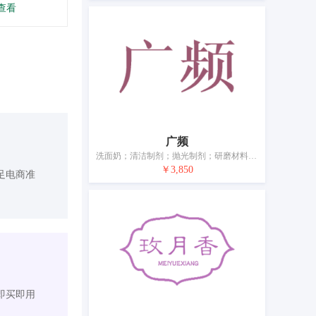
查看
广频
洗面奶；清洁制剂；抛光制剂；研磨材料；香料；化妆品；牙膏；香；动物用化妆品；空气芳香剂
￥3,850
足电商准
即买即用