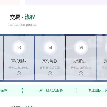
交易 ·
流程
Transaction process
3
4
5
0
0
0
审核确认
支付尾款
办理过户
经纪人审核确认
审核无误后买家
经纪人办理商标
买
商标状态
支付尾款，卖家
转让手续，交付
料
办理相关手续
相关证书
资
有保障
一对一经纪人服务
专业团队，