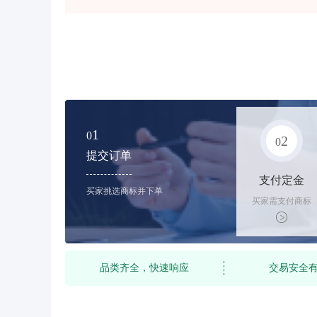
1
0
2
0
提交订单
支付定金
买家挑选商标并下单
买家需支付商标
标价的10%的购
买订金
品类齐全，快速响应
交易安全