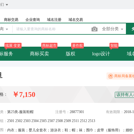
我们
商标交易
企业查询
域名注册
域名交易
查询
全部分类
续展 变更
商标超市
著作权
智能
标服务
商标买卖
版权
logo设计
域
旦
商标局备案
￥7,150
格：
该持有人
类：
第25类-服装鞋帽
注册号：
28877301
有效期限：
2018-1
组：
2501 2502 2503 2504 2505 2507 2508 2509 2511 2512 2513
围：
内衣；服装；婴儿全套衣；游泳衣；鞋；帽；袜；围巾；皮带（服饰用）；婚纱