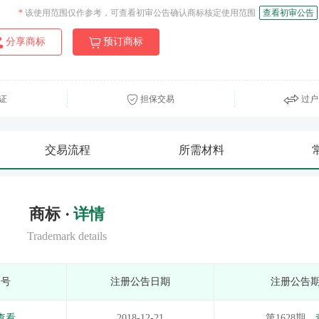
*
该使用范围仅作参考，可查看初审公告确认商标核定使用范围
查看初审公告
分享商标
预订商标
证
担保交易
过户
交易流程
所需材料
商标 ·
详情
Trademark details
期号
注册公告日期
注册公告
查看
2018-12-21
第1628期