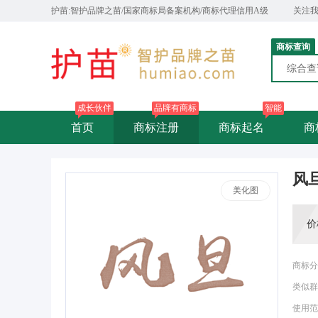
护苗:智护品牌之苗/国家商标局备案机构/商标代理信用A级
关注
商标查询
综合
成长伙伴
品牌有商标
智能
首页
商标注册
商标起名
商
风
美化图
价
商标分
类似群
使用范