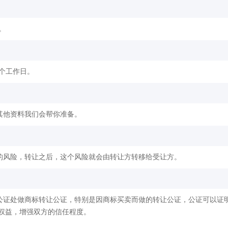
。
2个工作日。
其他资料我们会帮你准备。
的风险，转让之后，这个风险就会由转让方转移给受让方。
公证处做商标转让公证，特别是因商标买卖而做的转让公证，公证可以证
权益，增强双方的信任程度。