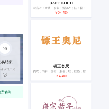
BAPE KOCH
成品衣；童装；服装；游泳衣；鞋；帽；袜；手套（服装）；围巾；皮带（服饰用）
￥24,750
6
0
交易结束
镖王奥尼
家确认过户资
内衣；内裤；围裙；服装；鞋；鞋垫；帽子；袜；围巾；睡眠用眼罩
后，平台解冻
￥4,400
金支付卖家
免费咨询