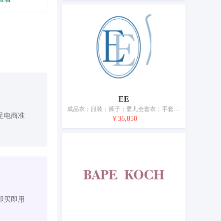
EE
成品衣；服装；裤子；婴儿全套衣；手套（服装）；皮带（服饰用）
足电商准
￥36,850
即买即用