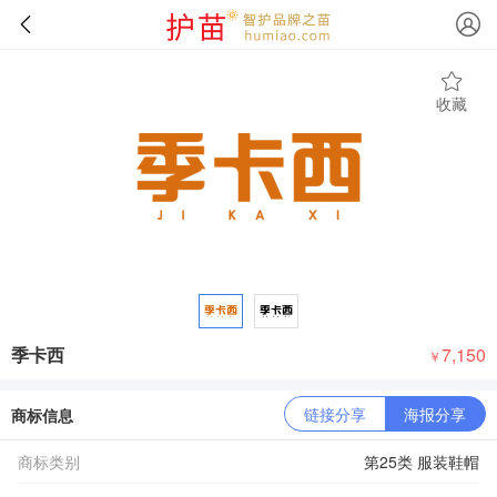
收藏
季卡西
7,150
￥
链接分享
海报分享
商标信息
商标类别
第25类 服装鞋帽