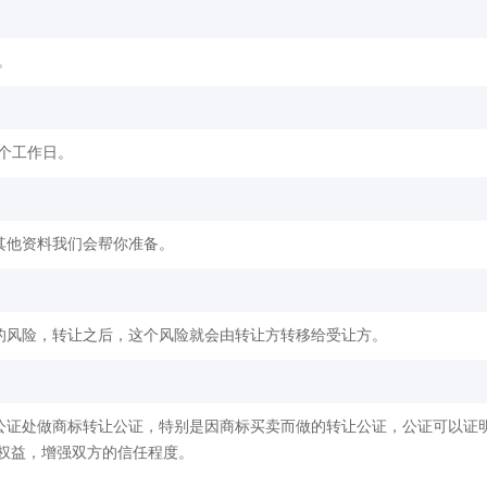
。
2个工作日。
其他资料我们会帮你准备。
的风险，转让之后，这个风险就会由转让方转移给受让方。
公证处做商标转让公证，特别是因商标买卖而做的转让公证，公证可以证
权益，增强双方的信任程度。