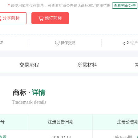
*
该使用范围仅作参考，可查看初审公告确认商标核定使用范围
查看初审公告
分享商标
预订商标
证
担保交易
过户
交易流程
所需材料
商标 ·
详情
Trademark details
期号
注册公告日期
注册公告
查看
2019-02-14
第1635期