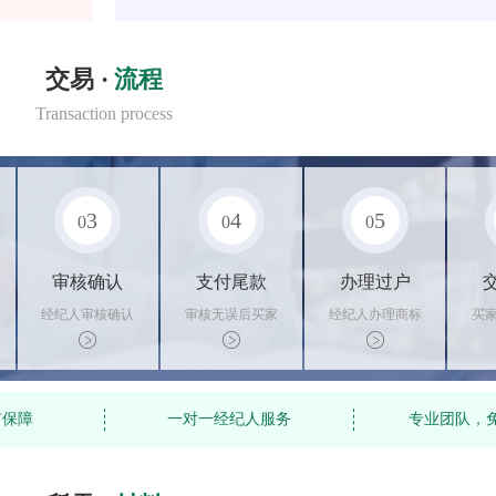
交易 ·
流程
Transaction process
3
4
5
0
0
0
审核确认
支付尾款
办理过户
经纪人审核确认
审核无误后买家
经纪人办理商标
买
商标状态
支付尾款，卖家
转让手续，交付
料
办理相关手续
相关证书
资
有保障
一对一经纪人服务
专业团队，