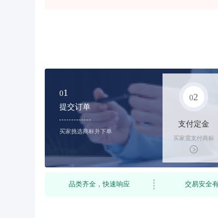
1
0
2
0
提交订单
支付定金
买家挑选商标并下单
买家需支付商标
标价的10%的购
买订金
品类齐全，快速响应
交易安全