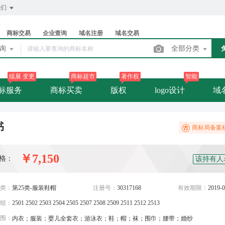
我们
商标交易
企业查询
域名注册
域名交易
查询
全部分类
续展 变更
商标超市
著作权
智能
标服务
商标买卖
版权
logo设计
域
书
商标局备案
￥7,150
格：
该持有人
类：
第25类-服装鞋帽
注册号：
30317168
有效期限：
2019-0
组：
2501 2502 2503 2504 2505 2507 2508 2509 2511 2512 2513
围：
内衣；服装；婴儿全套衣；游泳衣；鞋；帽；袜；围巾；腰带；婚纱