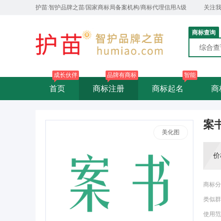
护苗:智护品牌之苗/国家商标局备案机构/商标代理信用A级
关注
商标查询
综合
成长伙伴
品牌有商标
智能
首页
商标注册
商标起名
商
案
美化图
价
商标分
类似群
使用范