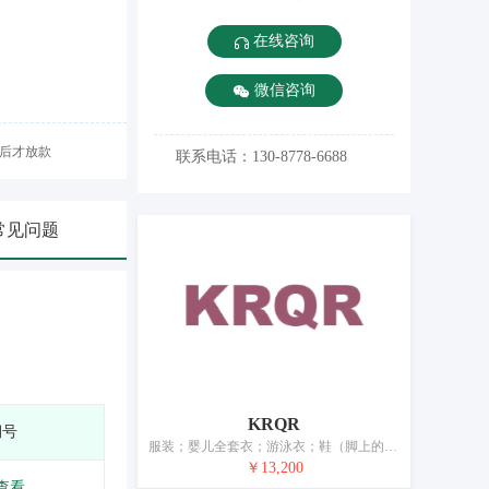
在线咨询
微信咨询
后才放款
联系电话：130-8778-6688
常见问题
KRQR
期号
服装；婴儿全套衣；游泳衣；鞋（脚上的穿着物）；靴；帽；袜；手套（服装）；围巾；腰带
￥13,200
查看