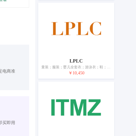
LPLC
童装；服装；婴儿全套衣；游泳衣；鞋；帽；袜；手套（服装）；围巾；腰带
足电商准
￥10,450
即买即用