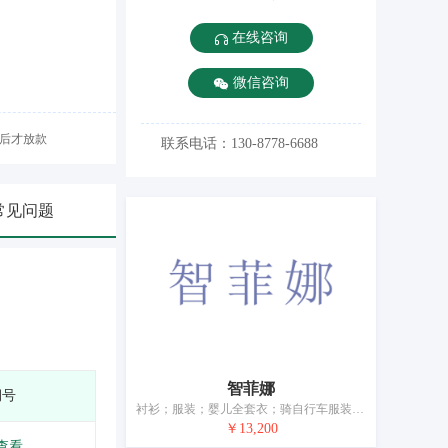
在线咨询
微信咨询
后才放款
联系电话：130-8778-6688
常见问题
智菲娜
期号
衬衫；服装；婴儿全套衣；骑自行车服装；鞋；帽；袜；手套（服装）；围巾；婚纱
￥13,200
查看