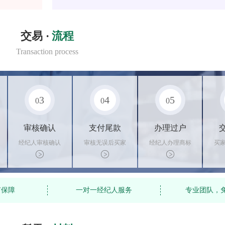
交易 ·
流程
Transaction process
3
4
5
0
0
0
审核确认
支付尾款
办理过户
经纪人审核确认
审核无误后买家
经纪人办理商标
买
商标状态
支付尾款，卖家
转让手续，交付
料
办理相关手续
相关证书
资
有保障
一对一经纪人服务
专业团队，