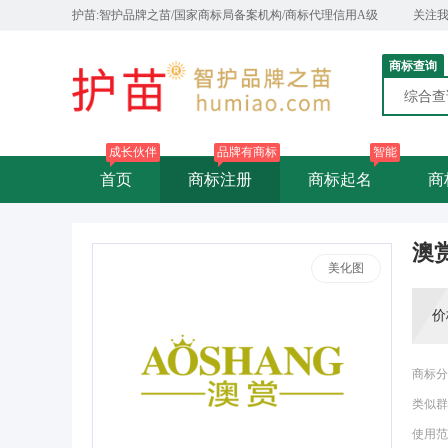
护苗:智护品牌之苗/国家商标局备案机构/商标代理信用A级
关注
商标查询
综合
成长伙伴
品牌有商标
智能
首页
商标注册
商标起名
商
澳
美化图
价
商标分
类似群
使用范