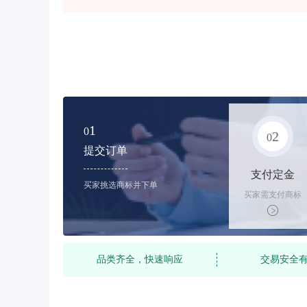
1
0
2
0
提交订单
支付定金
买家挑选商标并下单
买家需支付商标
标价的10%的购
买订金
品类齐全，快速响应
交易安全