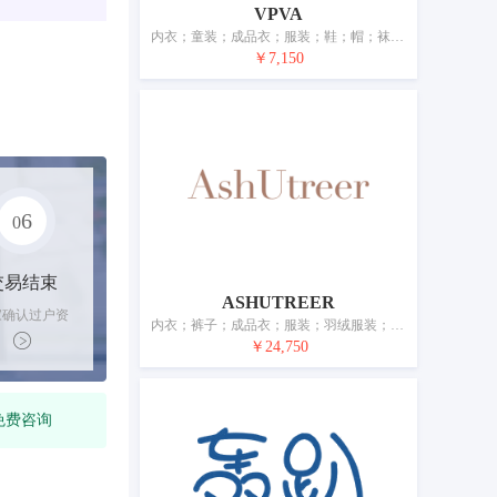
VPVA
内衣；童装；成品衣；服装；鞋；帽；袜；手套（服装）；围巾；皮带（服饰用）
￥7,150
6
0
交易结束
ASHUTREER
家确认过户资
内衣；裤子；成品衣；服装；羽绒服装；童装；鞋；帽；袜；婚纱
后，平台解冻
￥24,750
金支付卖家
免费咨询