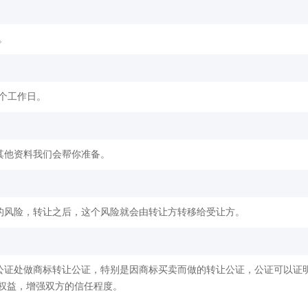
。
2个工作日。
其他资料我们会帮你准备。
的风险，转让之后，这个风险就会由转让方转移给受让方。
公证处做商标转让公证，特别是因商标买卖而做的转让公证，公证可以证
权益，增强双方的信任程度。