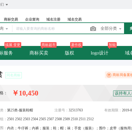
我们
商标交易
企业查询
域名注册
域名交易
查询
全部分类
续展 变更
商标超市
著作权
智能
标服务
商标买卖
版权
logo设计
域
赏
商标局备案
同名商标
￥10,450
格：
该持有人
类：
第25类-服装鞋帽
注册号：
32513763
有效期限：
2019-0
组：
2501 2502 2503 2504 2505 2507 2508 2509 2510 2511 2512
围：
内衣；牛仔裤；内裤；服装；鞋；帽；袜；手套（服装）；围巾；皮带（服饰用