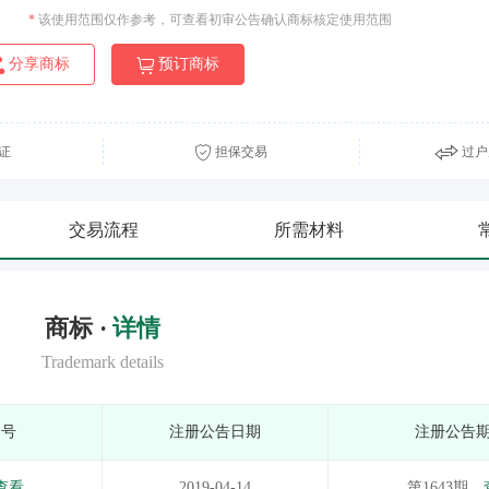
*
该使用范围仅作参考，可查看初审公告确认商标核定使用范围
分享商标
预订商标
证
担保交易
过户
交易流程
所需材料
商标 ·
详情
Trademark details
期号
注册公告日期
注册公告
查看
2019-04-14
第1643期