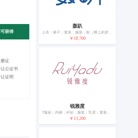
轰趴
后可获得
上衣；裤子；童装；服装；鞋（脚上的穿着物）；帽子（头戴）；袜；手套（服装）；围巾
￥18,700
注册证
转让公证书
转让证明
锐雅度
T恤衫；内裤；衬衫；服装；乳罩；童装；睡衣；鞋；帽；袜
￥13,200