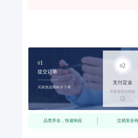
1
0
2
0
提交订单
支付定金
买家挑选商标并下单
买家需支付商标
标价的10%的购
买订金
品类齐全，快速响应
交易安全