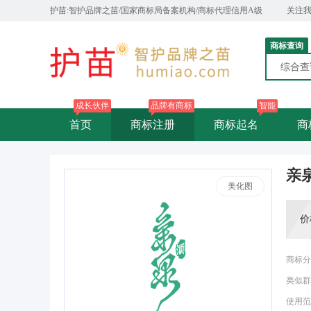
护苗:智护品牌之苗/国家商标局备案机构/商标代理信用A级
关注
商标查询
综合
成长伙伴
品牌有商标
智能
首页
商标注册
商标起名
商
亲
美化图
价
商标分
类似群
使用范