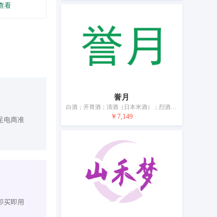
查看
誉月
白酒；开胃酒；清酒（日本米酒）；烈酒（饮料）；烧酒；果酒（含酒精）；米酒；葡萄酒；鸡尾酒；黄酒
￥7,149
足电商准
即买即用