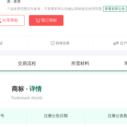
酒；黄酒
*
该使用范围仅作参考，可查看初审公告确认商标核定使用范围
查看初审公告
分享商标
预订商标
证
担保交易
过户
交易流程
所需材料
商标 ·
详情
Trademark details
期号
注册公告日期
注册公告