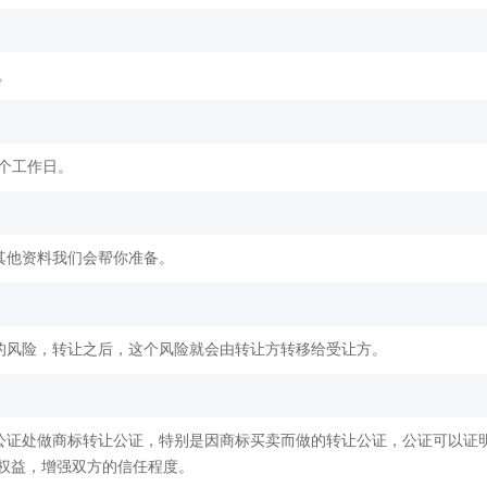
。
2个工作日。
其他资料我们会帮你准备。
的风险，转让之后，这个风险就会由转让方转移给受让方。
公证处做商标转让公证，特别是因商标买卖而做的转让公证，公证可以证
权益，增强双方的信任程度。