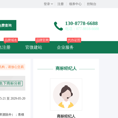
登录
注册
领券中心
控制台
130-8778-6688
免费查询
电话：077-8818-6688
品牌域名
品牌官网
代办证照
名注册
官微建站
企业服务
机构，请放心交易
商标经纪人
名下商标分析
5-21 至 2029-05-20
啤酒除外）；青稞
商标经纪人