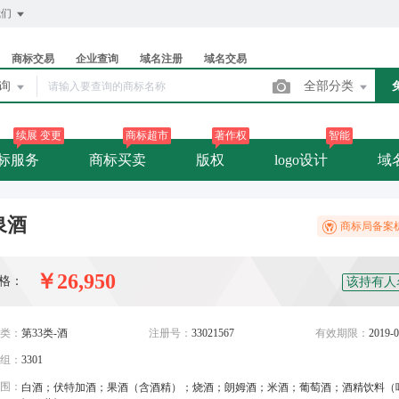
我们
商标交易
企业查询
域名注册
域名交易
查询
全部分类
续展 变更
商标超市
著作权
智能
标服务
商标买卖
版权
logo设计
域
泉酒
商标局备案
￥26,950
格：
该持有人
类：
第33类-酒
注册号：
33021567
有效期限：
2019-0
组：
3301
围：
白酒；伏特加酒；果酒（含酒精）；烧酒；朗姆酒；米酒；葡萄酒；酒精饮料（