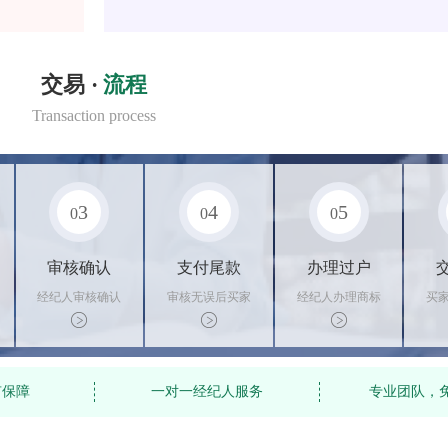
交易 ·
流程
Transaction process
3
4
5
0
0
0
审核确认
支付尾款
办理过户
经纪人审核确认
审核无误后买家
经纪人办理商标
买
商标状态
支付尾款，卖家
转让手续，交付
料
办理相关手续
相关证书
资
有保障
一对一经纪人服务
专业团队，