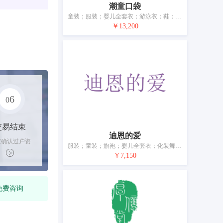
潮童口袋
童装；服装；婴儿全套衣；游泳衣；鞋；帽；袜；手套（服装）；围巾；腰带
￥13,200
6
0
交易结束
迪恩的爱
家确认过户资
服装；童装；旗袍；婴儿全套衣；化装舞会用服装；鞋；帽子；袜；女式披肩；婚纱
后，平台解冻
￥7,150
金支付卖家
免费咨询