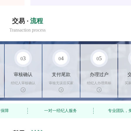
交易 ·
流程
Transaction process
3
4
5
0
0
0
审核确认
支付尾款
办理过户
经纪人审核确认
审核无误后买家
经纪人办理商标
买
商标状态
支付尾款，卖家
转让手续，交付
料
办理相关手续
相关证书
资
有保障
一对一经纪人服务
专业团队，