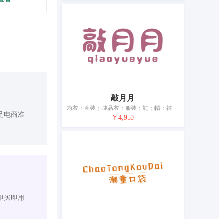
敲月月
内衣；童装；成品衣；服装；鞋；帽；袜；手套（服装）；围巾；腰带
足电商准
￥4,950
即买即用