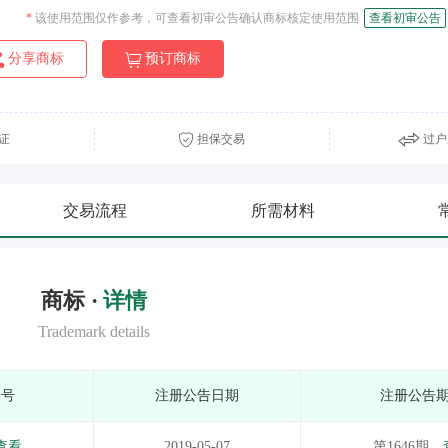
*
该使用范围仅作参考，可查看初审公告确认商标核定使用范围
查看初审公告
分享商标
预订商标
证
担保交易
过户
交易流程
所需材料
商标 ·
详情
Trademark details
期号
注册公告日期
注册公告
查看
2019-05-07
第1646期