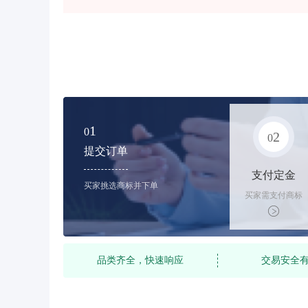
1
0
2
0
提交订单
支付定金
买家挑选商标并下单
买家需支付商标
标价的10%的购
买订金
品类齐全，快速响应
交易安全