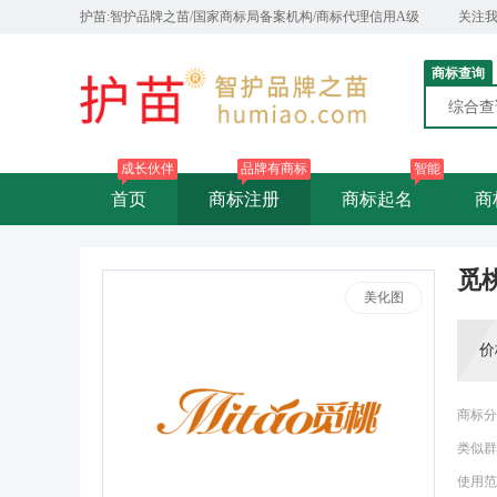
护苗:智护品牌之苗/国家商标局备案机构/商标代理信用A级
关注
商标查询
综合
成长伙伴
品牌有商标
智能
首页
商标注册
商标起名
商
觅
美化图
价
商标分
类似群
使用范