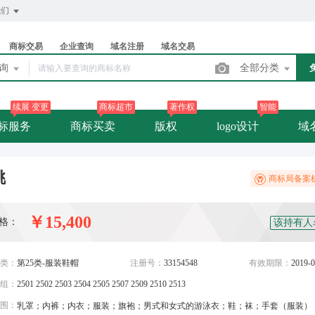
我们
商标交易
企业查询
域名注册
域名交易
查询
全部分类
续展 变更
商标超市
著作权
智能
标服务
商标买卖
版权
logo设计
域
桃
商标局备案
￥15,400
格：
该持有人
类：
第25类-服装鞋帽
注册号：
33154548
有效期限：
2019-0
组：
2501 2502 2503 2504 2505 2507 2509 2510 2513
围：
乳罩；内裤；内衣；服装；旗袍；男式和女式的游泳衣；鞋；袜；手套（服装）