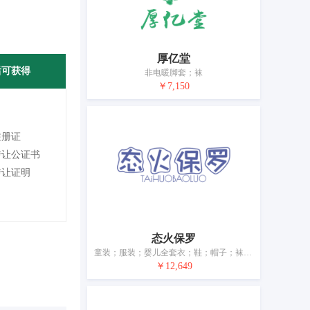
厚亿堂
后可获得
非电暖脚套；袜
￥7,150
注册证
转让公证书
转让证明
态火保罗
童装；服装；婴儿全套衣；鞋；帽子；袜；手套（服装）；领带；皮带（服饰用）；婚纱
￥12,649