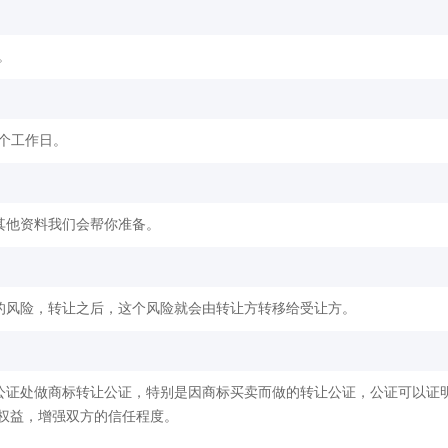
。
2个工作日。
其他资料我们会帮你准备。
的风险，转让之后，这个风险就会由转让方转移给受让方。
公证处做商标转让公证，特别是因商标买卖而做的转让公证，公证可以证
权益，增强双方的信任程度。