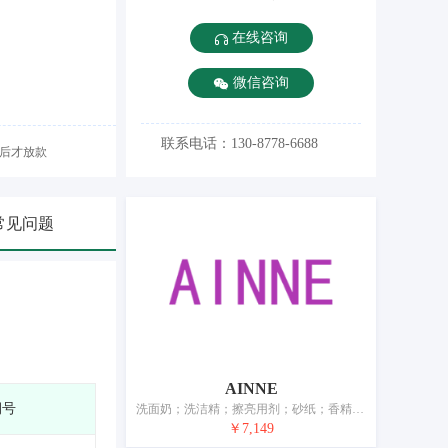
在线咨询
微信咨询
联系电话：130-8778-6688
后才放款
常见问题
AINNE
期号
洗面奶；洗洁精；擦亮用剂；砂纸；香精油；化妆品；个人或动物用除臭剂；牙膏；干花瓣与香料混合物（香料）；空气芳香剂
￥7,149