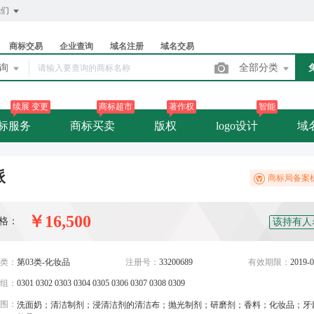
我们
商标交易
企业查询
域名注册
域名交易
查询
全部分类
续展 变更
商标超市
著作权
智能
标服务
商标买卖
版权
logo设计
域
派
商标局备案
￥16,500
格：
该持有人
类：
第03类-化妆品
注册号：
33200689
有效期限：
2019-0
组：
0301 0302 0303 0304 0305 0306 0307 0308 0309
围：
洗面奶；清洁制剂；浸清洁剂的清洁布；抛光制剂；研磨剂；香料；化妆品；牙