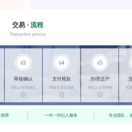
交易 ·
流程
Transaction process
3
4
5
0
0
0
审核确认
支付尾款
办理过户
经纪人审核确认
审核无误后买家
经纪人办理商标
买
商标状态
支付尾款，卖家
转让手续，交付
料
办理相关手续
相关证书
资
有保障
一对一经纪人服务
专业团队，