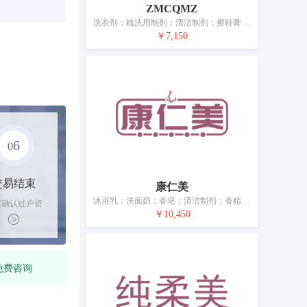
ZMCQMZ
洗衣剂；梳洗用制剂；清洁制剂；擦鞋膏；研磨材料；芳香精油；个人或动物用除臭剂；化妆品；牙膏；香
￥7,150
6
0
交易结束
康仁美
沐浴乳；洗面奶；香皂；清洁制剂；香精油；化妆品；口红；美容面膜；香水；牙膏
家确认过户资
￥10,450
后，平台解冻
金支付卖家
免费咨询