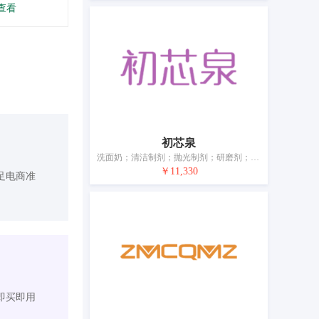
查看
初芯泉
洗面奶；清洁制剂；抛光制剂；研磨剂；香精油；化妆品；香水；牙膏；香；空气芳香剂
￥11,330
足电商准
即买即用