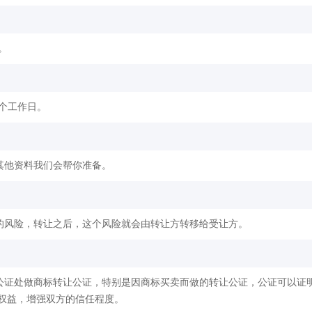
。
2个工作日。
其他资料我们会帮你准备。
的风险，转让之后，这个风险就会由转让方转移给受让方。
公证处做商标转让公证，特别是因商标买卖而做的转让公证，公证可以证
权益，增强双方的信任程度。