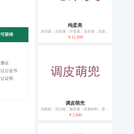
纯柔美
沐浴露；洗发液；护发素；洗衣液；洗面奶；洗洁精；牙膏；宠物用沐浴露（不含药物的清洁制剂）；空气芳香剂
后可获得
￥12,099
注册证
转让公证书
转让证明
调皮萌兜
洗面奶；洗洁精；擦鞋膏；研磨材料；香料；化妆品；牙膏；香木；宠物用除臭剂；空气芳香剂
￥3,849