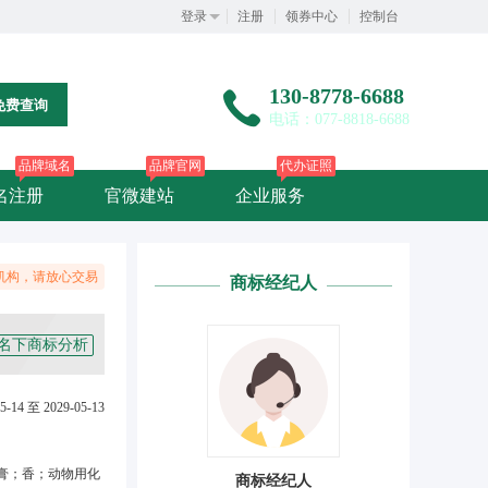
登录
注册
领券中心
控制台
130-8778-6688
免费查询
电话：077-8818-6688
品牌域名
品牌官网
代办证照
名注册
官微建站
企业服务
机构，请放心交易
商标经纪人
名下商标分析
5-14 至 2029-05-13
膏；香；动物用化
商标经纪人