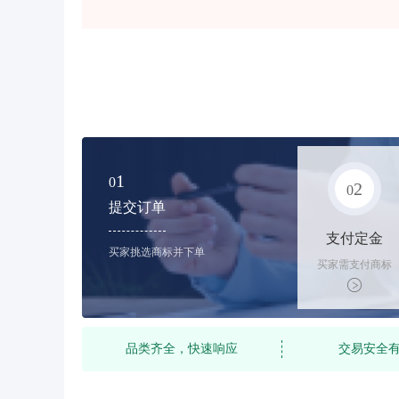
1
0
2
0
提交订单
支付定金
买家挑选商标并下单
买家需支付商标
标价的10%的购
买订金
品类齐全，快速响应
交易安全