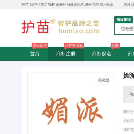
护苗:智护品牌之苗/国家商标局备案机构/商标代理信用A级
关注
商标查询
综合
成长伙伴
品牌有商标
智能
首页
商标注册
商标起名
商
媚
美化图
价
商标分
类似群
使用范