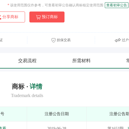
*
该使用范围仅作参考，可查看初审公告确认商标核定使用范围
查看初审公告
分享商标
预订商标
证
担保交易
过户
交易流程
所需材料
商标 ·
详情
Trademark details
期号
注册公告日期
注册公告
查看
2019-06-28
第1653期