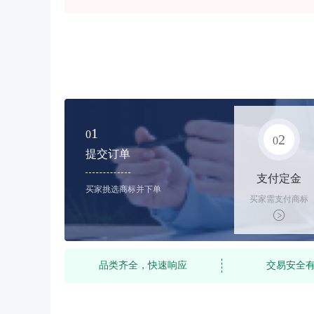
1
0
2
0
提交订单
支付定金
买家挑选商标并下单
买家需支付商标
标价的10%的购
买订金
品类齐全，快速响应
交易安全