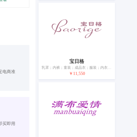
宝日格
乳罩；内裤；童装；成品衣；服装；内衣；睡衣；鞋；帽；袜
足电商准
￥11,550
即买即用