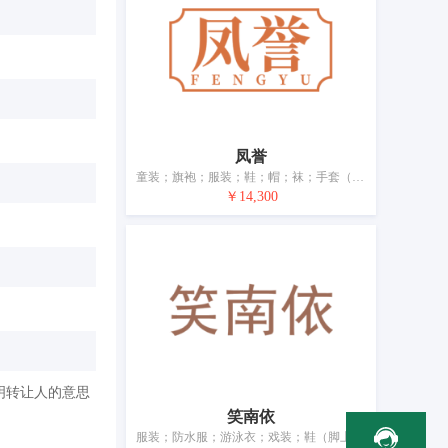
凤誉
童装；旗袍；服装；鞋；帽；袜；手套（服装）；围巾；腰带；婚纱
￥14,300
明转让人的意思
笑南依
服装；防水服；游泳衣；戏装；鞋（脚上的穿着物）；帽子；袜；手套（包括皮、兽皮或毛皮制）；领带；腰带