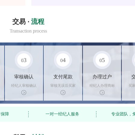
交易 ·
流程
Transaction process
3
4
5
0
0
0
审核确认
支付尾款
办理过户
经纪人审核确认
审核无误后买家
经纪人办理商标
买
商标状态
支付尾款，卖家
转让手续，交付
料
办理相关手续
相关证书
资
有保障
一对一经纪人服务
专业团队，