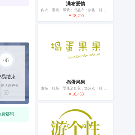
满布爱情
内衣；童装；服装；成品衣；旗袍；鞋（脚上的穿着物）；帽；袜；围巾；婚纱
￥18,700
6
0
交易结束
捣蛋果果
家确认过户资
童装；服装；婴儿全套衣；游泳衣；鞋；帽；袜；手套（服装）；腰带
后，平台解冻
￥10,450
金支付卖家
免费咨询