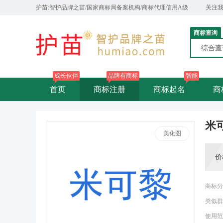
护苗:智护品牌之苗/国家商标局备案机构/商标代理信用A级
关注
商标查询
综合
成长伙伴
品牌有商标
智能
首页
商标注册
商标起名
商
米
美化图
价
商标分
类似群
使用范