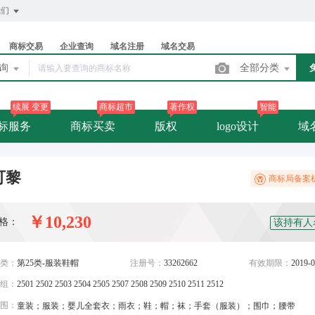
我们
商标交易
企业查询
域名注册
域名交易
查询
全部分类
续展 变更
商标超市
著作权
智能
标服务
商标买卖
版权
logo设计
域
可黎
商标局备案
￥10,230
格：
该持有人
类：
第25类-服装鞋帽
注册号：
33262662
有效期限：
2019-0
组：
2501 2502 2503 2504 2505 2507 2508 2509 2510 2511 2512
围：
童装；服装；婴儿全套衣；雨衣；鞋；帽；袜；手套（服装）；围巾；腰带