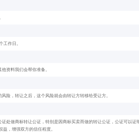
。
2个工作日。
其他资料我们会帮你准备。
的风险，转让之后，这个风险就会由转让方转移给受让方。
公证处做商标转让公证，特别是因商标买卖而做的转让公证，公证可以证
权益，增强双方的信任程度。