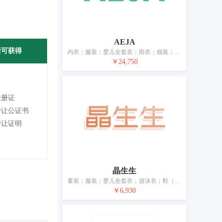
AEJA
后可获得
内衣；服装；婴儿全套衣；雨衣；戏装；鞋；帽子；袜；围巾；腰带
￥24,750
注册证
转让公证书
转让证明
晶生生
童装；服装；婴儿全套衣；游泳衣；鞋（脚上的穿着物）；帽子；袜；手套（服装）；围巾；婚纱
￥6,930