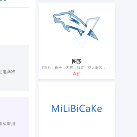
图形
T恤衫；裤子；内衣；服装；婴儿服装；鞋（脚上的穿着物）；帽子；袜；围巾；皮带（服饰用）
足电商准
议价
即买即用