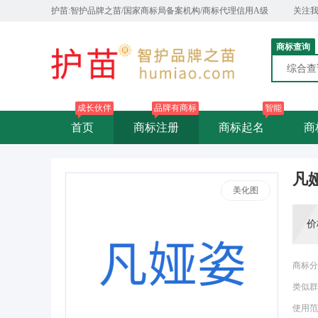
护苗:智护品牌之苗/国家商标局备案机构/商标代理信用A级
关注
商标查询
综合
成长伙伴
品牌有商标
智能
首页
商标注册
商标起名
商
凡
美化图
价
商标分
类似群
使用范