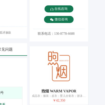
在线咨询
微信咨询
后才放款
联系电话：130-8778-6688
常见问题
煦烟 WARM VAPOR
期号
成品衣；服装；皮衣；婴儿全套衣；游泳衣；鞋；帽；袜；短围巾；皮带（服饰用）
￥42,350
查看