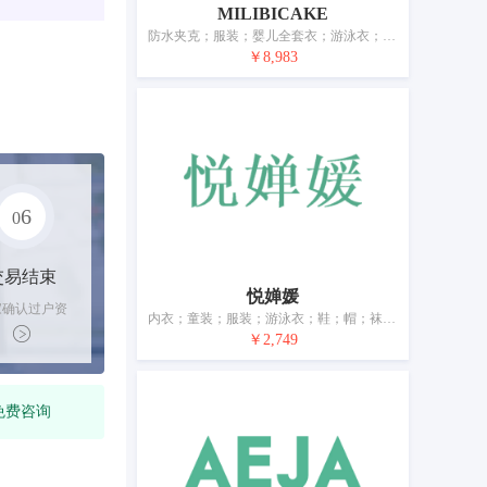
MILIBICAKE
防水夹克；服装；婴儿全套衣；游泳衣；鞋；帽；袜；摩托车手套；围巾；腰带
￥8,983
6
0
交易结束
悦婵媛
家确认过户资
内衣；童装；服装；游泳衣；鞋；帽；袜；手套（服装）；围巾；皮带（服饰用）
后，平台解冻
￥2,749
金支付卖家
免费咨询