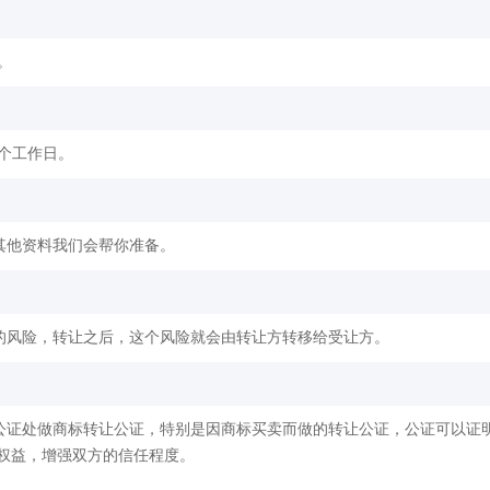
。
2个工作日。
其他资料我们会帮你准备。
的风险，转让之后，这个风险就会由转让方转移给受让方。
公证处做商标转让公证，特别是因商标买卖而做的转让公证，公证可以证
权益，增强双方的信任程度。