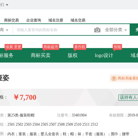
我们
商标交易
企业查询
域名注册
域名交易
查询
全部分类
续展 变更
商标超市
著作权
智能
标服务
商标买卖
版权
logo设计
域
娅姿
商标局备案
￥7,700
格：
该持有人
类：
第25类-服装鞋帽
注册号：
33401904
有效期限：
2019-0
组：
2501 2502 2503 2504 2505 2507 2508 2509 2510 2511 2512
围：
内衣；童装；服装；婴儿全套衣；鞋；帽；袜；手套（服装）；围巾；腰带