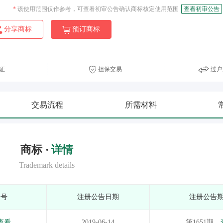
*
该使用范围仅作参考，可查看初审公告确认商标核定使用范围
查看初审公告
分享商标
预订商标
证
担保交易
过户
交易流程
所需材料
商标 ·
详情
Trademark details
期号
注册公告日期
注册公告
查看
2019-06-14
第1651期