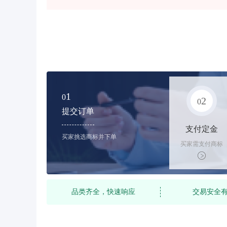
1
0
2
0
提交订单
支付定金
买家挑选商标并下单
买家需支付商标
标价的10%的购
买订金
品类齐全，快速响应
交易安全