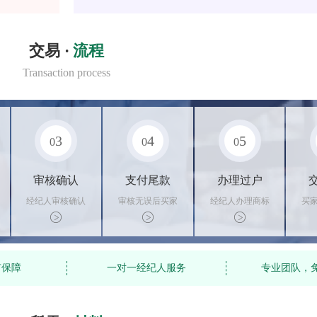
交易 ·
流程
Transaction process
3
4
5
0
0
0
审核确认
支付尾款
办理过户
经纪人审核确认
审核无误后买家
经纪人办理商标
买
商标状态
支付尾款，卖家
转让手续，交付
料
办理相关手续
相关证书
资
有保障
一对一经纪人服务
专业团队，