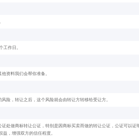
。
2个工作日。
其他资料我们会帮你准备。
的风险，转让之后，这个风险就会由转让方转移给受让方。
公证处做商标转让公证，特别是因商标买卖而做的转让公证，公证可以证
权益，增强双方的信任程度。