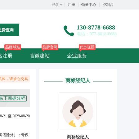
登录
注册
领券中心
控制台
130-8778-6688
免费查询
电话：077-8818-6688
品牌域名
品牌官网
代办证照
名注册
官微建站
企业服务
机构，请放心交易
商标经纪人
名下商标分析
8-21 至 2029-08-20
啤酒除外）；青稞
商标经纪人