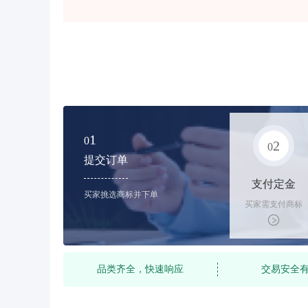
1
0
2
0
提交订单
支付定金
买家挑选商标并下单
买家需支付商标
标价的10%的购
买订金
品类齐全，快速响应
交易安全