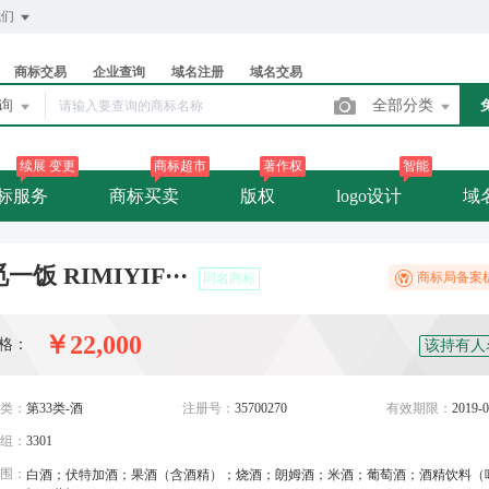
我们
商标交易
企业查询
域名注册
域名交易
查询
全部分类
续展 变更
商标超市
著作权
智能
标服务
商标买卖
版权
logo设计
域
一饭 RIMIYIF···
商标局备案
同名商标
￥22,000
格：
该持有人
类：
第33类-酒
注册号：
35700270
有效期限：
2019-0
组：
3301
围：
白酒；伏特加酒；果酒（含酒精）；烧酒；朗姆酒；米酒；葡萄酒；酒精饮料（