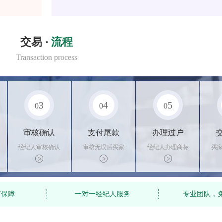
交易 ·
流程
Transaction process
3
4
5
0
0
0
审核确认
支付尾款
办理过户
经纪人审核确认
审核无误后买家
经纪人办理商标
买
商标状态
支付尾款，卖家
转让手续，交付
料
办理相关手续
相关证书
资
有保障
一对一经纪人服务
专业团队，