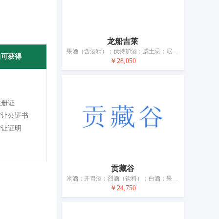
龙船吉莱
果酒（含酒精）；伏特加酒；威士忌；尼瓦（以甘蔗为主的酒精饮料）；白兰地；白酒；葡萄酒；鸡尾酒
后可获得
￥28,050
注册证
转让公证书
转让证明
贡藏谷
米酒；开胃酒；烈酒（饮料）；白酒；果酒；茴香酒（利口酒）；葡萄酒；蜂蜜酒；酒精饮料（啤酒除外）；黄酒
￥24,750