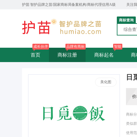
护苗:智护品牌之苗/国家商标局备案机构/商标代理信用A级
关注
商标查询
综合
成长伙伴
品牌有商标
智能
首页
商标注册
商标起名
商
日觅
美化图
价
商标分
类似群
使用范