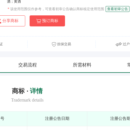
酒；黄酒
*
该使用范围仅作参考，可查看初审公告确认商标核定使用范围
查看初审公告
分享商标
预订商标
证
担保交易
过户
交易流程
所需材料
商标 ·
详情
Trademark details
期号
注册公告日期
注册公告