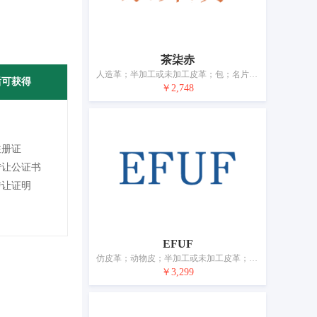
茶柒赤
人造革；半加工或未加工皮革；包；名片夹；旅行包；购物袋用拎袋器；伞；登山杖；动物用挽具；马鞍包
后可获得
￥2,748
注册证
转让公证书
转让证明
EFUF
仿皮革；动物皮；半加工或未加工皮革；包；皮制带子；背包；行李箱；伞；手杖；动物外套
￥3,299