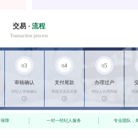
交易 ·
流程
Transaction process
3
4
5
0
0
0
审核确认
支付尾款
办理过户
经纪人审核确认
审核无误后买家
经纪人办理商标
买
商标状态
支付尾款，卖家
转让手续，交付
料
办理相关手续
相关证书
资
有保障
一对一经纪人服务
专业团队，