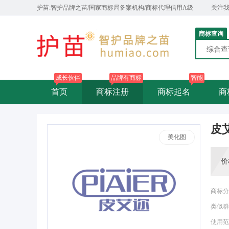
护苗:智护品牌之苗/国家商标局备案机构/商标代理信用A级
关注
商标查询
综合
成长伙伴
品牌有商标
智能
首页
商标注册
商标起名
商
皮
美化图
价
商标分
类似群
使用范