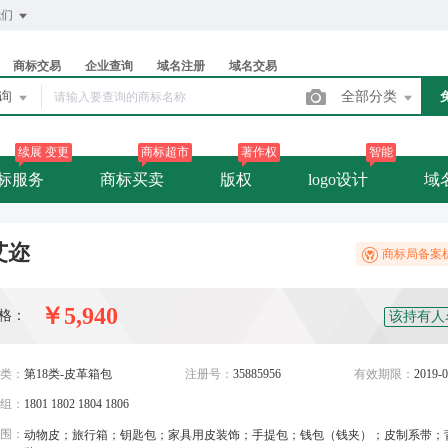
我们
商标交易
企业查询
域名注册
域名交易
查询
全部分类
续展 变更
商标超市
著作权
智能
标服务
商标买卖
版权
logo设计
域
艾迩
商标局备案
￥5,940
格：
该持有人
类：
第18类-皮革箱包
注册号：
35885956
有效期限：
2019-0
组：
1801 1802 1804 1806
围：
动物皮；旅行箱；钥匙包；家具用皮装饰；手提包；钱包（钱夹）；皮制系带；