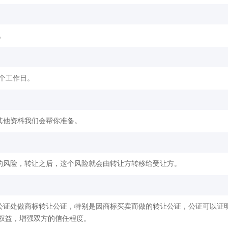
。
2个工作日。
其他资料我们会帮你准备。
的风险，转让之后，这个风险就会由转让方转移给受让方。
公证处做商标转让公证，特别是因商标买卖而做的转让公证，公证可以证
权益，增强双方的信任程度。