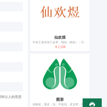
仙欢煜
半加工或未加工皮革；钱包（钱夹）；行李箱；旅行包；包；皮制系带；背包；伞；登山杖；宠物服装
￥2,528
明转让人的意思
图形
动物皮；裘皮；包；手提包；皮凉席；背包；钱包（钱夹）；伞；手杖；宠物服装