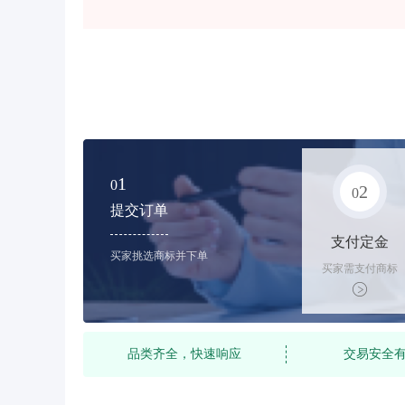
1
0
2
0
提交订单
支付定金
买家挑选商标并下单
买家需支付商标
标价的10%的购
买订金
品类齐全，快速响应
交易安全