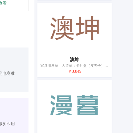
查看
澳坤
家具用皮革；人造革；卡片盒（皮夹子）；旅行箱；钱包（钱夹）；儿童雨伞；伞；手杖；动物项圈；马鞍
￥3,849
足电商准
即买即用