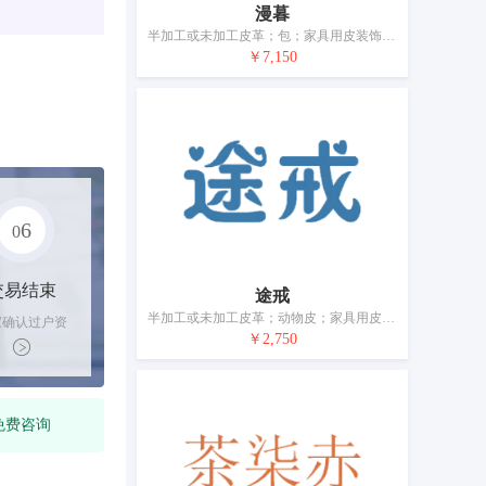
漫暮
半加工或未加工皮革；包；家具用皮装饰；手提包；背包；行李箱；（女式）钱包；伞；手杖；马具配件
￥7,150
6
0
交易结束
途戒
半加工或未加工皮革；动物皮；家具用皮装饰；钱包（钱夹）；行李箱；包；皮制系带；伞；手杖；宠物服装
家确认过户资
￥2,750
后，平台解冻
金支付卖家
免费咨询