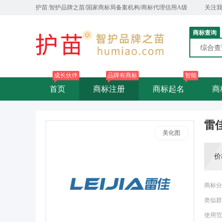
护苗:智护品牌之苗/国家商标局备案机构/商标代理信用A级
关注
商标查询
综合
成长伙伴
品牌有商标
智能
首页
商标注册
商标起名
商
雷
美化图
价
商标分
类似群
使用范