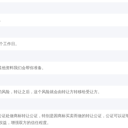
。
2个工作日。
其他资料我们会帮你准备。
的风险，转让之后，这个风险就会由转让方转移给受让方。
公证处做商标转让公证，特别是因商标买卖而做的转让公证，公证可以证
权益，增强双方的信任程度。