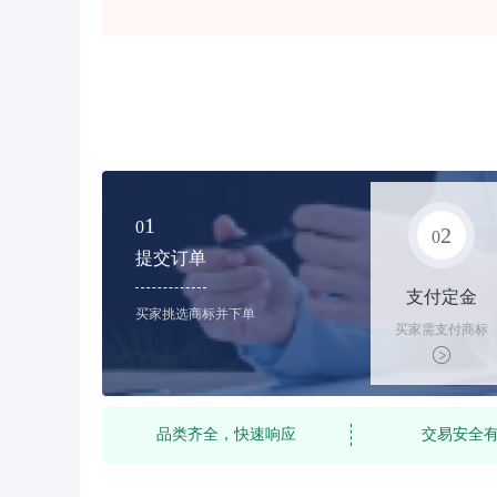
1
0
2
0
提交订单
支付定金
买家挑选商标并下单
买家需支付商标
标价的10%的购
买订金
品类齐全，快速响应
交易安全