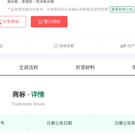
屋出租；养老院；饮水机出租
*
该使用范围仅作参考，可查看初审公告确认商标核定使用范围
查看初审公告
分享商标
预订商标
证
担保交易
过户
交易流程
所需材料
商标 ·
详情
Trademark details
期号
注册公告日期
注册公告