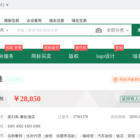
我们
商标交易
企业查询
域名注册
域名交易
查询
全部分类
续展 变更
商标超市
著作权
智能
标服务
商标买卖
版权
logo设计
域
佳
商标局备案
同名商标
￥28,050
格：
该持有人
类：
第43类-餐饮酒店
注册号：
37361378
有效期限：
2019-1
组：
4301 4302 4303 4306
围：
自助餐馆；住所代理（旅馆、供膳寄宿处）；咖啡馆；汽车旅馆；饭店；茶馆；