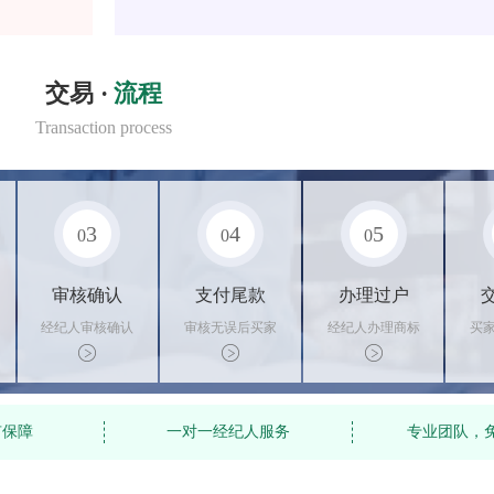
交易 ·
流程
Transaction process
3
4
5
0
0
0
审核确认
支付尾款
办理过户
经纪人审核确认
审核无误后买家
经纪人办理商标
买
商标状态
支付尾款，卖家
转让手续，交付
料
办理相关手续
相关证书
资
有保障
一对一经纪人服务
专业团队，