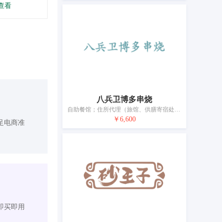
查看
八兵卫博多串烧
自助餐馆；住所代理（旅馆、供膳寄宿处）；快餐馆；饭店；流动饮食供应；咖啡馆；茶馆服务；酒吧服务；餐馆；日间托儿所（看孩子）
￥6,600
足电商准
即买即用