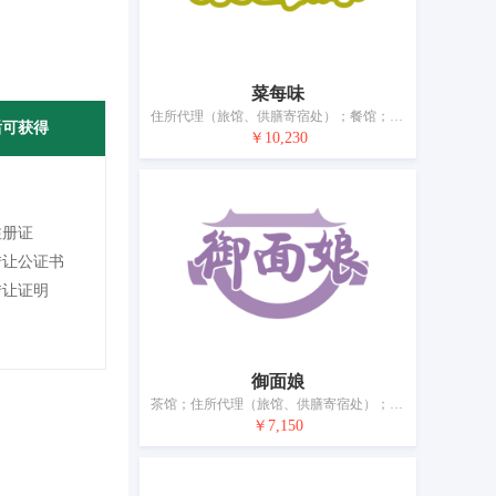
菜每味
住所代理（旅馆、供膳寄宿处）；餐馆；咖啡馆；外卖餐厅服务；酒吧服务；流动饮食供应；自助餐厅；茶馆；提供野营场地设施；动物寄养
后可获得
￥10,230
注册证
转让公证书
转让证明
御面娘
茶馆；住所代理（旅馆、供膳寄宿处）；外卖餐厅服务；拉面馆；私人厨师服务；备办宴席；酒吧服务；餐厅；餐馆；饭店
￥7,150