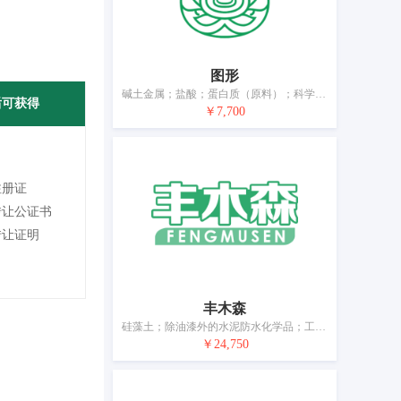
图形
碱土金属；盐酸；蛋白质（原料）；科学用放射性元素；生物化学催化剂；摄影用还原剂；金属回火剂；焊接用化学品；制化妆品用抗氧化剂；制化妆品用维生素
后可获得
￥7,700
注册证
转让公证书
转让证明
丰木森
硅藻土；除油漆外的水泥防水化学品；工业用化学品；混凝土用凝结剂；增润剂；增塑剂；肥料；上浆剂；墙砖黏合剂；工业用粘合剂和胶水
￥24,750