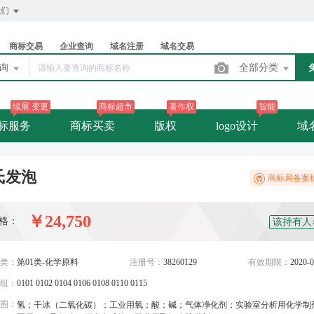
我们
商标交易
企业查询
域名注册
域名交易
查询
全部分类
续展 变更
商标超市
著作权
智能
标服务
商标买卖
版权
logo设计
域
氏发泡
商标局备案
￥24,750
格：
该持有人
类：
第01类-化学原料
注册号：
38260129
有效期限：
2020-0
组：
0101 0102 0104 0106 0108 0110 0115
围：
氢；干冰（二氧化碳）；工业用氧；酸；碱；气体净化剂；实验室分析用化学制