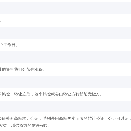
。
2个工作日。
其他资料我们会帮你准备。
的风险，转让之后，这个风险就会由转让方转移给受让方。
公证处做商标转让公证，特别是因商标买卖而做的转让公证，公证可以证
权益，增强双方的信任程度。