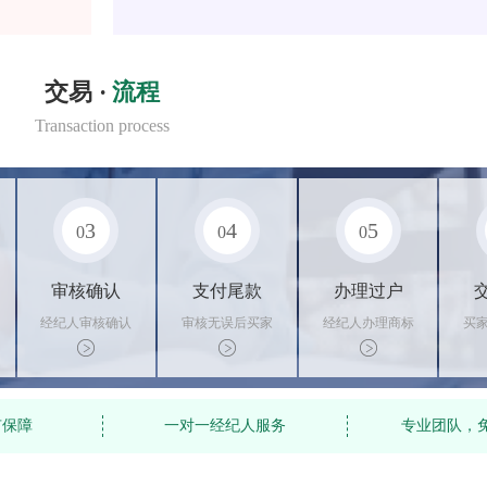
交易 ·
流程
Transaction process
3
4
5
0
0
0
审核确认
支付尾款
办理过户
经纪人审核确认
审核无误后买家
经纪人办理商标
买
商标状态
支付尾款，卖家
转让手续，交付
料
办理相关手续
相关证书
资
有保障
一对一经纪人服务
专业团队，