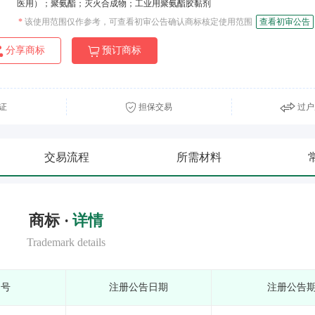
医用）；聚氨酯；灭火合成物；工业用聚氨酯胶黏剂
*
该使用范围仅作参考，可查看初审公告确认商标核定使用范围
查看初审公告
分享商标
预订商标
证
担保交易
过户
交易流程
所需材料
商标 ·
详情
Trademark details
期号
注册公告日期
注册公告