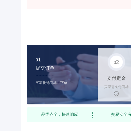
1
0
2
0
提交订单
支付定金
买家挑选商标并下单
买家需支付商标
标价的10%的购
买订金
品类齐全，快速响应
交易安全