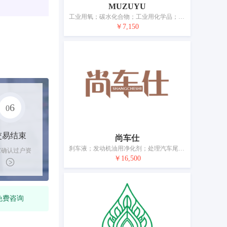
MUZUYU
工业用氧；碳水化合物；工业用化学品；除杀真菌剂、除草剂、杀虫剂、杀寄生虫剂外的农业化学品；非医用、非兽医用化学试剂；未加工塑料；肥料；食物防腐用化学品；制革用油；工业用黏合剂
￥7,150
6
0
交易结束
尚车仕
刹车液；发动机油用净化剂；处理汽车尾气用尿素溶液；汽油净化添加剂；汽车尿素（发动机燃料化学添加剂）；汽车燃料化学添加剂；液压制动液；用于汽车排气系统作为腐蚀抑制剂的化学防腐剂；运载工具冷却系统用防冻剂；运载工具引擎用冷却剂
家确认过户资
￥16,500
后，平台解冻
金支付卖家
免费咨询