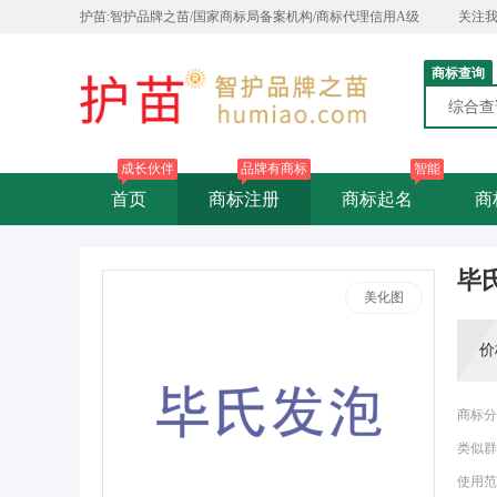
护苗:智护品牌之苗/国家商标局备案机构/商标代理信用A级
关注
商标查询
综合
成长伙伴
品牌有商标
智能
首页
商标注册
商标起名
商
毕
美化图
价
商标分
类似群
使用范