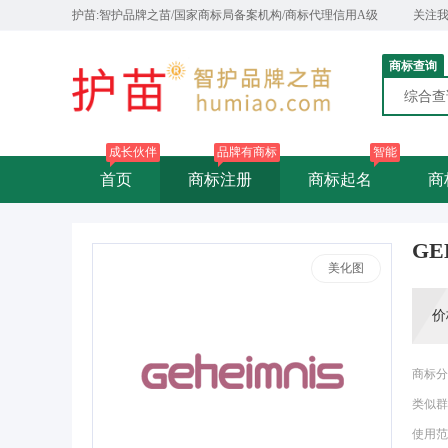
护苗:智护品牌之苗/国家商标局备案机构/商标代理信用A级
关注
商标查询
综合
成长伙伴
品牌有商标
智能
首页
商标注册
商标起名
商
GE
美化图
价
商标分
类似群
使用范