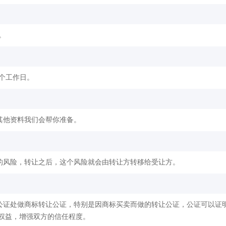
。
2个工作日。
其他资料我们会帮你准备。
的风险，转让之后，这个风险就会由转让方转移给受让方。
公证处做商标转让公证，特别是因商标买卖而做的转让公证，公证可以证
权益，增强双方的信任程度。