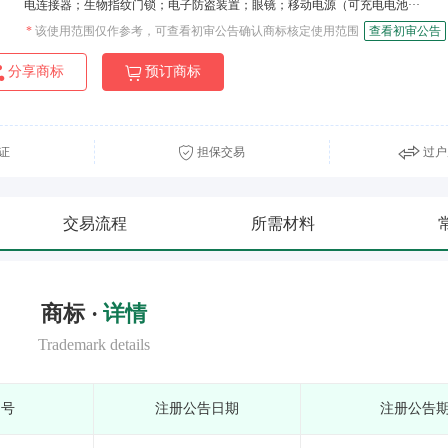
电连接器；生物指纹门锁；电子防盗装置；眼镜；移动电源（可充电电池···
*
该使用范围仅作参考，可查看初审公告确认商标核定使用范围
查看初审公告
分享商标
预订商标
证
担保交易
过户
交易流程
所需材料
商标 ·
详情
Trademark details
期号
注册公告日期
注册公告