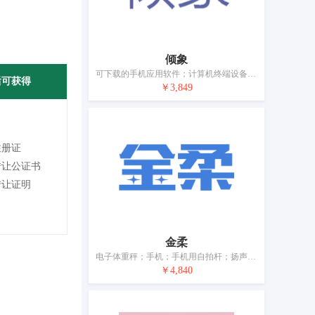
倾象
可下载的手机应用软件；计算机终端设备；衡器；智能手机用壳；行车记录仪；电线；电开关；安全头盔；报警器；移动电源（可充电电池）
后可获得
￥3,849
注册证
转让公证书
转让证明
金柔
电子体重秤；手机；手机用自拍杆；扬声器音箱；耳机；电线和电缆；安全头盔；太阳镜；眼镜；无线充电器
￥4,840