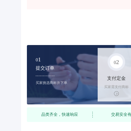
1
0
2
0
提交订单
支付定金
买家挑选商标并下单
买家需支付商标
标价的10%的购
买订金
品类齐全，快速响应
交易安全