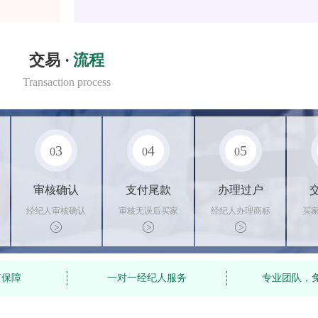
交易 ·
流程
Transaction process
3
4
5
0
0
0
审核确认
支付尾款
办理过户
经纪人审核确认
审核无误后买家
经纪人办理商标
买
商标状态
支付尾款，卖家
转让手续，交付
料
办理相关手续
相关证书
资
有保障
一对一经纪人服务
专业团队，