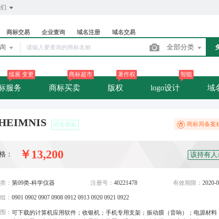
我们
商标交易
企业查询
域名注册
域名交易
查询
全部分类
续展 变更
商标超市
著作权
智能
标服务
商标买卖
版权
logo设计
域
HEIMNIS
商标局备案
同名商标
￥13,200
格：
该持有人
类：
第09类-科学仪器
注册号：
40221478
有效期限：
2020-0
组：
0901 0902 0907 0908 0912 0913 0920 0921 0922
围：
可下载的计算机应用软件；收银机；手机专用支架；振动膜（音响）；电源材料