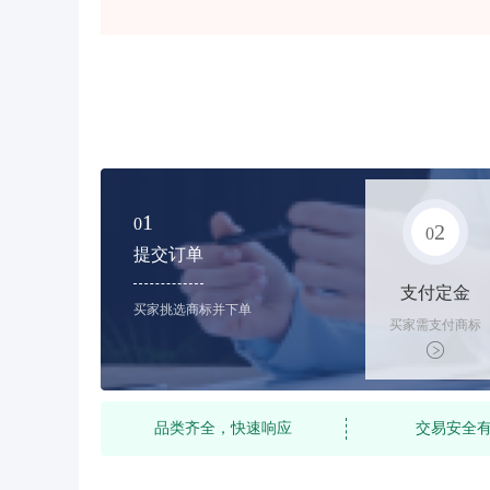
1
0
2
0
提交订单
支付定金
买家挑选商标并下单
买家需支付商标
标价的10%的购
买订金
品类齐全，快速响应
交易安全