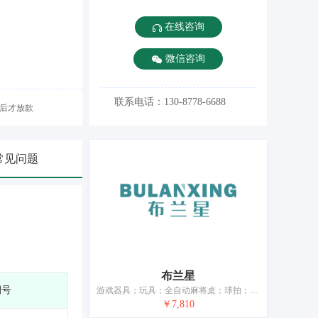
在线咨询
微信咨询
联系电话：130-8778-6688
后才放款
常见问题
布兰星
期号
游戏器具；玩具；全自动麻将桌；球拍；体育活动用球；锻炼身体器械；体育活动器械；护膝（体育用品）；圣诞树用装饰品（照明用物品和糖果除外）；钓鱼用具
￥7,810