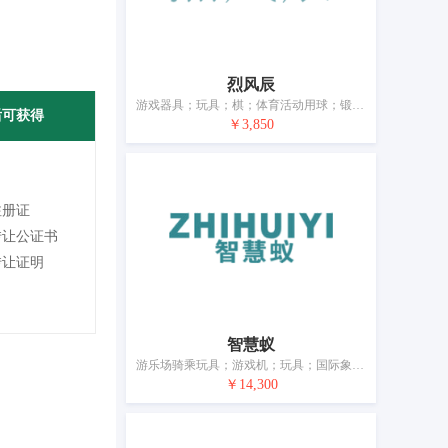
烈风辰
游戏器具；玩具；棋；体育活动用球；锻炼身体器械；射箭用器具；体育活动器械；护膝（体育用品）；合成材料制圣诞树；钓鱼用具
后可获得
￥3,850
注册证
转让公证书
转让证明
智慧蚁
游乐场骑乘玩具；游戏机；玩具；国际象棋；体育活动用球；锻炼身体器械；护膝（体育用品）；旱冰鞋；钓鱼用具
￥14,300