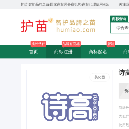
护苗:智护品牌之苗/国家商标局备案机构/商标代理信用A级
关注
商标查询
综合
成长伙伴
品牌有商标
智能
首页
商标注册
商标起名
商
诗高
美化图
价
商标分
类似群
使用范