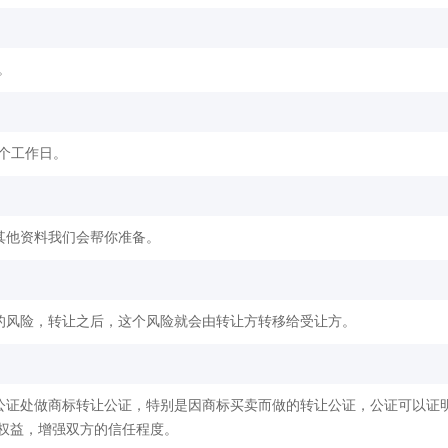
。
2个工作日。
其他资料我们会帮你准备。
的风险，转让之后，这个风险就会由转让方转移给受让方。
公证处做商标转让公证，特别是因商标买卖而做的转让公证，公证可以证
权益，增强双方的信任程度。