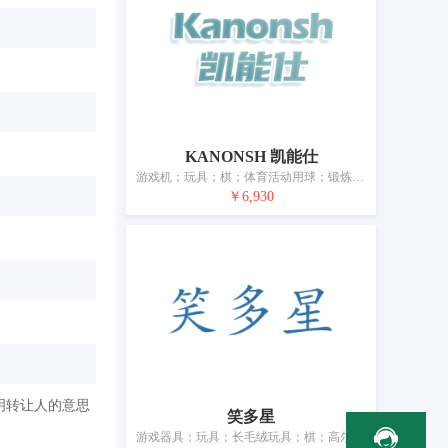
KANONSH 凯能仕
游戏机；玩具；棋；体育活动用球；锻炼身体器械；箭弓；体育活动器械；游泳池（娱乐用品）；轮滑鞋；钓鱼用具
￥6,930
明转让人的意思
笑多星
游戏器具；玩具；长毛绒玩具；棋；高尔夫球杆；锻炼身体器械；射箭用器具；体育活动器械；拳击手套；钓鱼用具