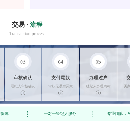
交易 ·
流程
Transaction process
3
4
5
0
0
0
审核确认
支付尾款
办理过户
经纪人审核确认
审核无误后买家
经纪人办理商标
买
商标状态
支付尾款，卖家
转让手续，交付
料
办理相关手续
相关证书
资
有保障
一对一经纪人服务
专业团队，