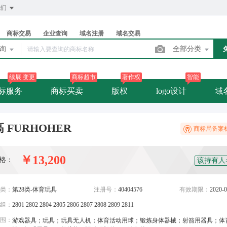
我们
商标交易
企业查询
域名注册
域名交易
查询
全部分类
续展 变更
商标超市
著作权
智能
标服务
商标买卖
版权
logo设计
域
 FURHOHER
商标局备案
￥13,200
格：
该持有人
类：
第28类-体育玩具
注册号：
40404576
有效期限：
2020-0
组：
2801 2802 2804 2805 2806 2807 2808 2809 2811
围：
游戏器具；玩具；玩具无人机；体育活动用球；锻炼身体器械；射箭用器具；体