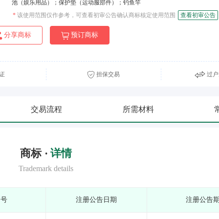
池（娱乐用品）；保护垫（运动服部件）；钓鱼竿
*
该使用范围仅作参考，可查看初审公告确认商标核定使用范围
查看初审公告
分享商标
预订商标
证
担保交易
过户
交易流程
所需材料
商标 ·
详情
Trademark details
期号
注册公告日期
注册公告