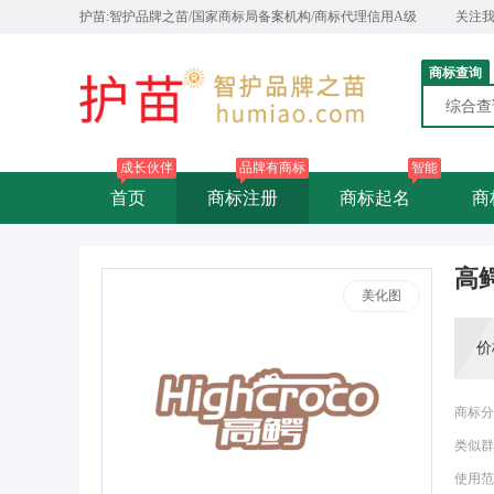
护苗:智护品牌之苗/国家商标局备案机构/商标代理信用A级
关注
商标查询
综合
成长伙伴
品牌有商标
智能
首页
商标注册
商标起名
商
高鳄
美化图
价
商标分
类似群
使用范