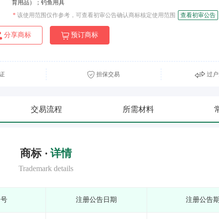
育用品）；钓鱼用具
*
该使用范围仅作参考，可查看初审公告确认商标核定使用范围
查看初审公告
分享商标
预订商标
证
担保交易
过户
交易流程
所需材料
商标 ·
详情
Trademark details
期号
注册公告日期
注册公告