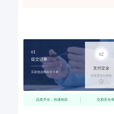
1
0
2
0
提交订单
支付定金
买家挑选商标并下单
买家需支付商标
标价的10%的购
买订金
品类齐全，快速响应
交易安全