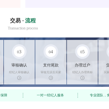
交易 ·
流程
Transaction process
3
4
5
0
0
0
审核确认
支付尾款
办理过户
经纪人审核确认
审核无误后买家
经纪人办理商标
买
商标状态
支付尾款，卖家
转让手续，交付
料
办理相关手续
相关证书
资
有保障
一对一经纪人服务
专业团队，