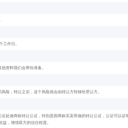
。
2个工作日。
其他资料我们会帮你准备。
的风险，转让之后，这个风险就会由转让方转移给受让方。
公证处做商标转让公证，特别是因商标买卖而做的转让公证，公证可以证
权益，增强双方的信任程度。