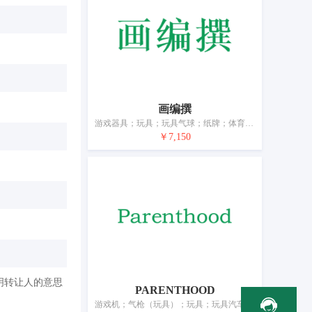
画编撰
游戏器具；玩具；玩具气球；纸牌；体育活动用球；锻炼身体器械；体育活动器械；旱冰鞋；圣诞树用装饰品（灯、蜡烛和糖果除外）；钓鱼用具
￥7,150
明转让人的意思
PARENTHOOD
游戏机；气枪（玩具）；玩具；玩具汽车；球拍；锻炼身体肌肉器械；体育活动器械；滑板；轮滑鞋；钓鱼竿