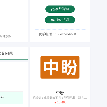
在线咨询
微信咨询
联系电话：130-8778-6688
后才放款
常见问题
中盼
期号
游戏机；化妆舞会面具；智能玩具；玩具；棋；运动用球；锻炼身体器械；体育活动器械；保护垫（运动服部件）；钓鱼用具
￥15,400