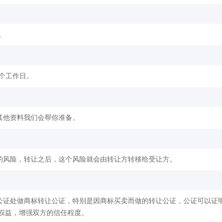
。
2个工作日。
其他资料我们会帮你准备。
的风险，转让之后，这个风险就会由转让方转移给受让方。
公证处做商标转让公证，特别是因商标买卖而做的转让公证，公证可以证
权益，增强双方的信任程度。