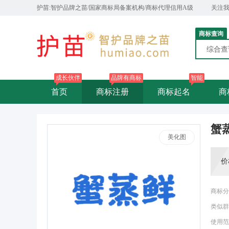
护苗:智护品牌之苗/国家商标局备案机构/商标代理信用A级
关注
商标查询
综合
成长伙伴
品牌有商标
智能
首页
商标注册
商标起名
商
蟹
美化图
价
商标分
类似群
使用范