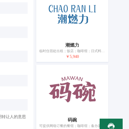
潮燃力
临时住宿处出租；饭店；咖啡馆；日式料理餐厅；酒吧服务；茶馆；活动房屋出租；养老院；日间托儿所（看孩子）；动物寄养
￥5,940
明转让人的意思
码碗
可提供网络订餐的餐馆；咖啡馆；备办宴席；外卖餐馆服务；茶馆；酒店住宿服务；酒馆；食物点评服务（提供有关食物和饮料的信息）；餐厅；餐馆预订服务