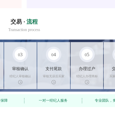
交易 ·
流程
Transaction process
3
4
5
0
0
0
审核确认
支付尾款
办理过户
经纪人审核确认
审核无误后买家
经纪人办理商标
买
商标状态
支付尾款，卖家
转让手续，交付
料
办理相关手续
相关证书
资
有保障
一对一经纪人服务
专业团队，