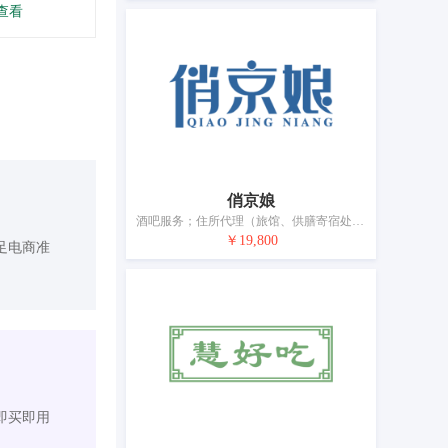
查看
俏京娘
酒吧服务；住所代理（旅馆、供膳寄宿处）；咖啡馆；备办宴席；饭店；茶馆；餐厅；活动房屋出租；动物寄养；餐具出租
￥19,800
足电商准
即买即用