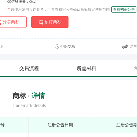
馆信息服务；饭店
*
该使用范围仅作参考，可查看初审公告确认商标核定使用范围
查看初审公告
分享商标
预订商标
证
担保交易
过户
交易流程
所需材料
商标 ·
详情
Trademark details
期号
注册公告日期
注册公告