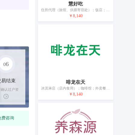
慧好吃
住所代理（旅馆、供膳寄宿处）；饭店；咖啡馆；餐厅；酒吧服务；茶馆；活动房屋出租；养老院；日间托儿所（看孩子）；动物寄养
￥8,140
6
0
交易结束
啡龙在天
冰淇淋店（店内食用）；咖啡馆；外卖餐馆；果汁吧；流动饮食供应；茶馆；酒吧服务；餐厅；旅游房屋出租；出租椅子、桌子、桌布和玻璃器皿
家确认过户资
￥8,140
后，平台解冻
金支付卖家
免费咨询