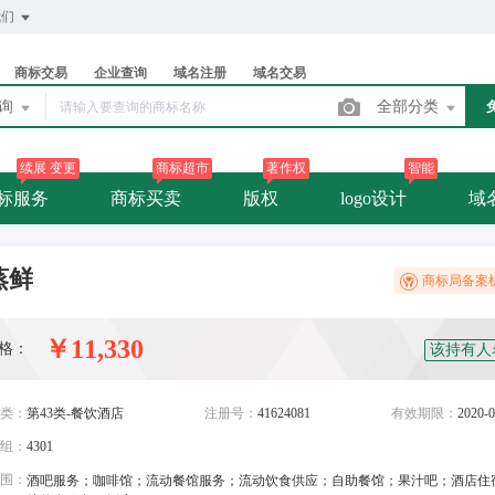
我们
商标交易
企业查询
域名注册
域名交易
查询
全部分类
续展 变更
商标超市
著作权
智能
标服务
商标买卖
版权
logo设计
域
蒸鲜
商标局备案
￥11,330
格：
该持有人
类：
第43类-餐饮酒店
注册号：
41624081
有效期限：
2020-0
组：
4301
围：
酒吧服务；咖啡馆；流动餐馆服务；流动饮食供应；自助餐馆；果汁吧；酒店住