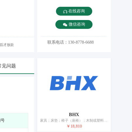
在线咨询
微信咨询
联系电话：130-8778-6688
后才放款
常见问题
BHX
期号
家具；床垫；椅子（座椅）；木制或塑料制箱；画框；竹木工艺品；木、蜡、石膏或塑料制艺术品；不发光非金属门牌；家养宠物窝；野营用睡垫
￥18,810