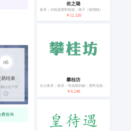
依之璐
家具；木制或塑料制箱；镜子（玻璃镜）；藤；漆器工艺品；展示板；家养宠物窝；家具门；软垫；门用非金属附件
￥12,320
6
0
交易结束
攀桂坊
办公家具；家具；有抽屉的橱；塑料包装容器；竹木工艺品；竹编制品（不包括帽、席、垫）；未加工或半加工角、牙、介制品；家具用非金属附件；垫枕；窗用非金属附件
家确认过户资
￥8,248
后，平台解冻
金支付卖家
免费咨询