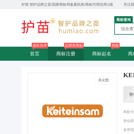
护苗:智护品牌之苗/国家商标局备案机构/商标代理信用A级
关注
商标查询
综合
成长伙伴
品牌有商标
智能
首页
商标注册
商标起名
商
KE
美化图
价
商标分
类似群
使用范