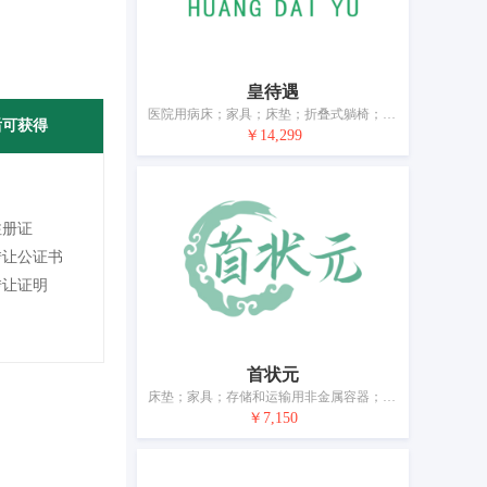
皇待遇
医院用病床；家具；床垫；折叠式躺椅；按摩用床；沙发；药柜；磁疗枕；野营用睡垫；颈枕
后可获得
￥14,299
注册证
转让公证书
转让证明
首状元
床垫；家具；存储和运输用非金属容器；镜子（玻璃镜）；竹木工艺品；木、蜡、石膏或塑料制艺术品；展示板；家具用非金属附件；软垫；室内窗用遮光帘（家具）
￥7,150