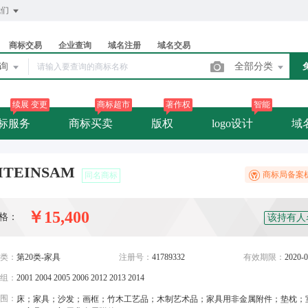
我们
商标交易
企业查询
域名注册
域名交易
查询
全部分类
续展 变更
商标超市
著作权
智能
标服务
商标买卖
版权
logo设计
域
ITEINSAM
商标局备案
同名商标
￥15,400
格：
该持有人
类：
第20类-家具
注册号：
41789332
有效期限：
2020-0
组：
2001 2004 2005 2006 2012 2013 2014
围：
床；家具；沙发；画框；竹木工艺品；木制艺术品；家具用非金属附件；垫枕；