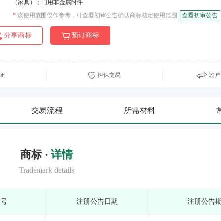
（家具）；门用非金属附件
*
该使用范围仅作参考，可查看初审公告确认商标核定使用范围
查看初审公告
分享商标
预订商标
证
担保交易
过户
交易流程
所需材料
商标 ·
详情
Trademark details
期号
注册公告日期
注册公告