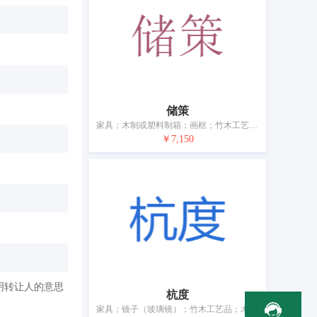
储策
家具；木制或塑料制箱；画框；竹木工艺品；木、蜡、石膏或塑料制艺术品；树脂工艺品；食品用塑料装饰品；婴儿床栏用防撞条（非床用织品）；枕头
￥7,150
明转让人的意思
杭度
家具；镜子（玻璃镜）；竹木工艺品；木、蜡、石膏或塑料艺术品；木头或塑料标志牌；食品用塑料装饰品；家养宠物窝；家具用非金属附件；枕头；软垫