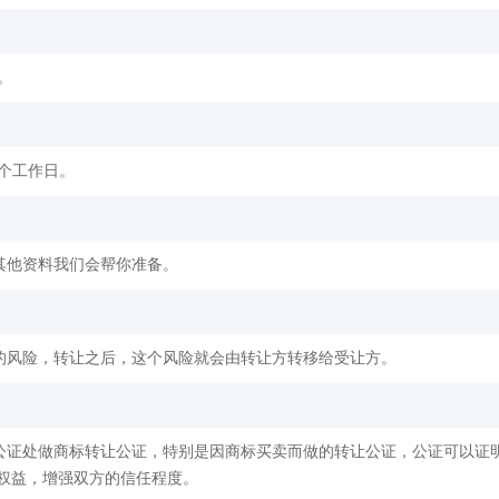
。
2个工作日。
其他资料我们会帮你准备。
的风险，转让之后，这个风险就会由转让方转移给受让方。
公证处做商标转让公证，特别是因商标买卖而做的转让公证，公证可以证
权益，增强双方的信任程度。