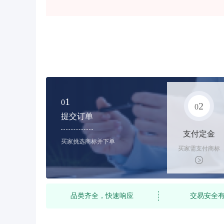
1
0
2
0
提交订单
支付定金
买家挑选商标并下单
买家需支付商标
标价的10%的购
买订金
品类齐全，快速响应
交易安全