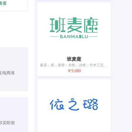
查看
班麦鹿
家具；床；床垫；衣柜；沙发；竹木工艺品；树脂工艺品；枕头；软垫；室内窗用遮光帘（家具）
￥9,680
足电商准
即买即用