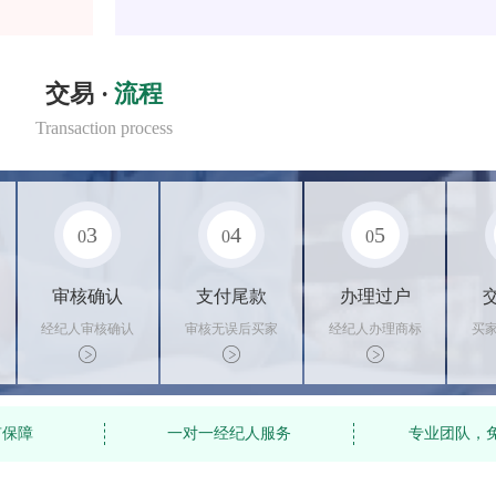
交易 ·
流程
Transaction process
3
4
5
0
0
0
审核确认
支付尾款
办理过户
经纪人审核确认
审核无误后买家
经纪人办理商标
买
商标状态
支付尾款，卖家
转让手续，交付
料
办理相关手续
相关证书
资
有保障
一对一经纪人服务
专业团队，