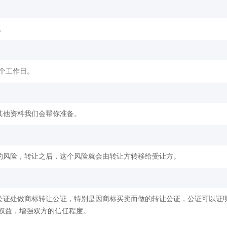
。
2个工作日。
其他资料我们会帮你准备。
的风险，转让之后，这个风险就会由转让方转移给受让方。
公证处做商标转让公证，特别是因商标买卖而做的转让公证，公证可以证
权益，增强双方的信任程度。