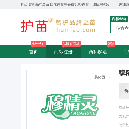
护苗:智护品牌之苗/国家商标局备案机构/商标代理信用A级
关注
商标查询
综合
成长伙伴
品牌有商标
智能
首页
商标注册
商标起名
商
穆精
美化图
价
商标分
类似群
使用范