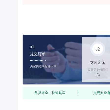
1
0
2
0
提交订单
支付定金
买家挑选商标并下单
买家需支付商标
标价的10%的购
买订金
品类齐全，快速响应
交易安全