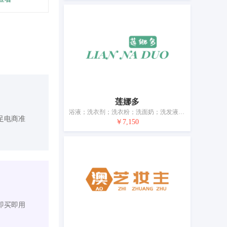
莲娜多
浴液；洗衣剂；洗衣粉；洗面奶；洗发液；清洁制剂；香精油；美容面膜；化妆品；牙膏
足电商准
￥7,150
即买即用