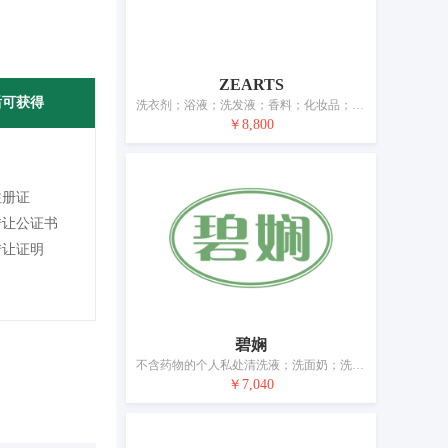
ZEARTS
后可获得
洗衣剂；浴液；洗发液；香料；化妆品；香水；美容面膜；牙膏；香；空气芳香剂
￥8,800
注册证
转让公证书
转让证明
碧娴
不含药物的个人私处清洗液；洗面奶；洗发液；洗洁精；汽车用蜡；玫瑰油；化妆品；唇膏；祛斑霜；牙膏
￥7,040