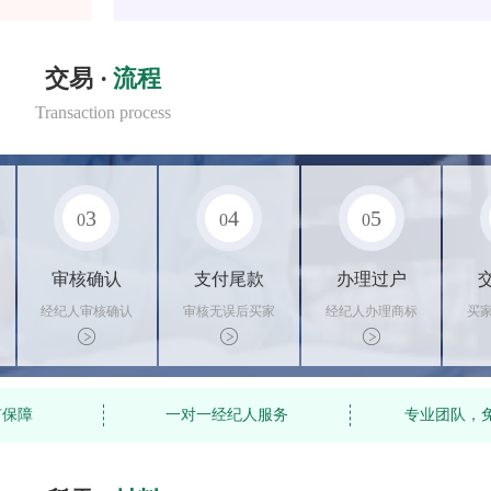
交易 ·
流程
Transaction process
3
4
5
0
0
0
审核确认
支付尾款
办理过户
经纪人审核确认
审核无误后买家
经纪人办理商标
买
商标状态
支付尾款，卖家
转让手续，交付
料
办理相关手续
相关证书
资
有保障
一对一经纪人服务
专业团队，