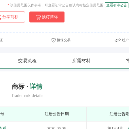
*
该使用范围仅作参考，可查看初审公告确认商标核定使用范围
查看初审公告
分享商标
预订商标
证
担保交易
过户
交易流程
所需材料
商标 ·
详情
Trademark details
期号
注册公告日期
注册公告
查看
2020-06-28
第1701期