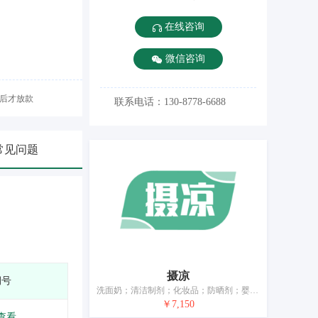
在线咨询
微信咨询
后才放款
联系电话：130-8778-6688
常见问题
摄凉
期号
洗面奶；清洁制剂；化妆品；防晒剂；婴儿爽身粉；卸妆剂；花露水；痱子粉；美容面膜；牙膏
￥7,150
查看