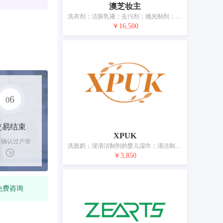
澳芝妆主
洗衣剂；洁肤乳液；去污剂；抛光制剂；香料；化妆品；美容面膜；牙膏；动物用化妆品；空气芳香剂
￥16,500
6
0
交易结束
XPUK
家确认过户资
洗面奶；浸清洁制剂的婴儿湿巾；清洁制剂；鞋油；研磨材料；香精油；化妆品；牙膏；香；动物用化妆品
后，平台解冻
￥3,850
金支付卖家
免费咨询