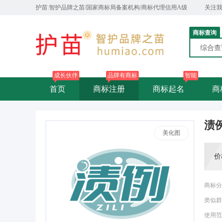
护苗:智护品牌之苗/国家商标局备案机构/商标代理信用A级
关注
商标查询
综合
成长伙伴
品牌有商标
智能
首页
商标注册
商标起名
商
渍
美化图
价
商标分
类似群
使用范