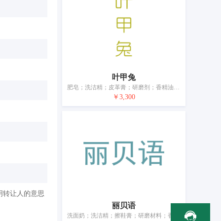
叶甲兔
肥皂；洗洁精；皮革膏；研磨剂；香精油；化妆品；牙膏；干花瓣与香料混合物（香料）；动物用化妆品；空气芳香剂
￥3,300
明转让人的意思
丽贝语
洗面奶；洗洁精；擦鞋膏；研磨材料；香料；化妆品；牙膏；香木；宠物用除臭剂；空气芳香剂