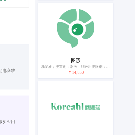
图形
洗发液；洗衣剂；浴液；非医用洗眼剂；浸去污剂的眼镜布；清洁制剂；眼镜片清洗溶液；化妆品；眼霜；美容用眼贴
足电商准
￥14,850
即买即用