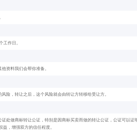
。
2个工作日。
其他资料我们会帮你准备。
的风险，转让之后，这个风险就会由转让方转移给受让方。
公证处做商标转让公证，特别是因商标买卖而做的转让公证，公证可以证
权益，增强双方的信任程度。