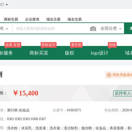
我们
商标交易
企业查询
域名注册
域名交易
查询
全部分类
续展 变更
商标超市
著作权
智能
标服务
商标买卖
版权
logo设计
域
例
商标局备案
￥15,400
格：
该持有人
类：
第03类-化妆品
注册号：
41965071
有效期限：
2020-0
组：
0301 0302 0303 0306 0307
围：
洗衣粉；沐浴乳；洗发液；洗衣液；清洁制剂；抛光蜡；化妆品；美容面膜；香