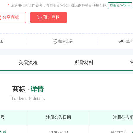
*
该使用范围仅作参考，可查看初审公告确认商标核定使用范围
查看初审公告
分享商标
预订商标
证
担保交易
过户
交易流程
所需材料
商标 ·
详情
Trademark details
期号
注册公告日期
注册公告
查看
2020-07-14
第1703期