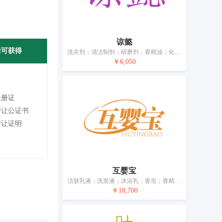
谅懿
后可获得
洗衣剂；清洁制剂；研磨剂；香精油；化妆品；美容面膜；个人或动物用除臭剂；牙齿清洁制剂；香；空气芳香剂
￥6,050
注册证
转让公证书
转让证明
互婴宝
洁肤乳液；洗发液；沐浴乳；香皂；香精油；化妆品；爽身粉；痱子粉；牙膏；香
￥18,700