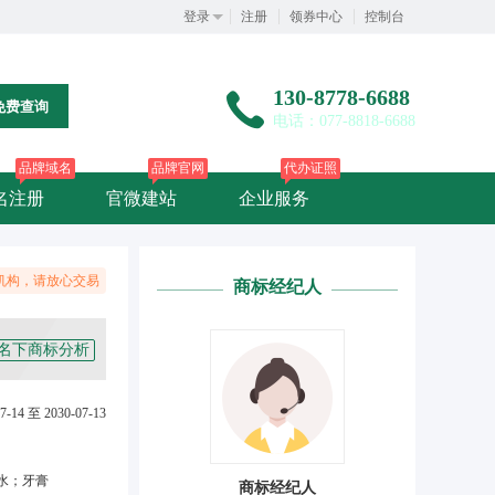
登录
注册
领券中心
控制台
130-8778-6688
免费查询
电话：077-8818-6688
品牌域名
品牌官网
代办证照
名注册
官微建站
企业服务
机构，请放心交易
商标经纪人
名下商标分析
7-14 至 2030-07-13
水；牙膏
商标经纪人