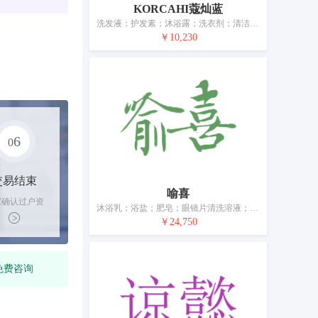
KORCAHI蔻灿蓝
洗发液；护发素；沐浴露；洗衣剂；清洁制剂；卸妆水；化妆棉；化妆品；护手霜；美容面膜；身体用润肤乳；牙膏
￥10,230
6
0
交易结束
喻喜
家确认过户资
沐浴乳；浴盐；肥皂；眼镜片清洗溶液；香料；化妆用面膜；化妆品；爽身粉；香；香木；空气芳香剂
后，平台解冻
￥24,750
金支付卖家
免费咨询