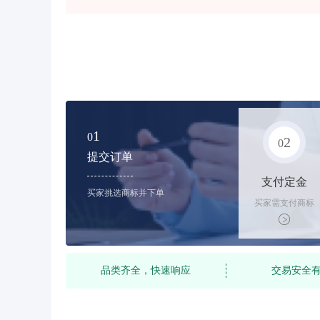
1
0
2
0
提交订单
支付定金
买家挑选商标并下单
买家需支付商标
标价的10%的购
买订金
品类齐全，快速响应
交易安全