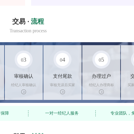
交易 ·
流程
Transaction process
3
4
5
0
0
0
审核确认
支付尾款
办理过户
经纪人审核确认
审核无误后买家
经纪人办理商标
买
商标状态
支付尾款，卖家
转让手续，交付
料
办理相关手续
相关证书
资
有保障
一对一经纪人服务
专业团队，