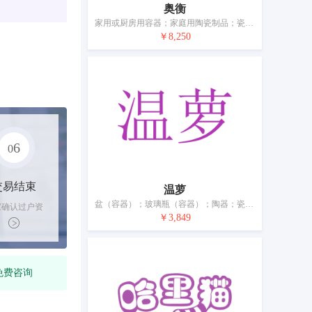
奥衡
家用或厨房用容器；家庭用陶瓷制品；瓷、陶瓷、陶土或玻璃艺术品；饮用器皿；盥洗室器具；刷子；食物保温容器；手动清洁器具；水缸（室内水族池）；诱杀昆虫用电力装置
￥8,250
6
0
交易结束
温萝
盆（容器）；玻璃瓶（容器）；陶器；瓷器装饰品；饮用器皿；纸巾盒；梳；牙刷；化妆用具；清洁用布
家确认过户资
￥3,849
后，平台解冻
金支付卖家
免费咨询