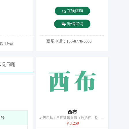
在线咨询
微信咨询
联系电话：130-8778-6688
后才放款
常见问题
西布
期号
厨房用具；日用玻璃器皿（包括杯、盘、壶、缸）；日用瓷器（包括盆、碗、盘、壶、餐具、缸、坛、罐）；瓷、陶瓷、陶土、赤陶或玻璃制艺术品；瓷器装饰品；洗衣用晾衣架；盥洗室器具；牙刷；食物保温容器；清扫器
￥8,250