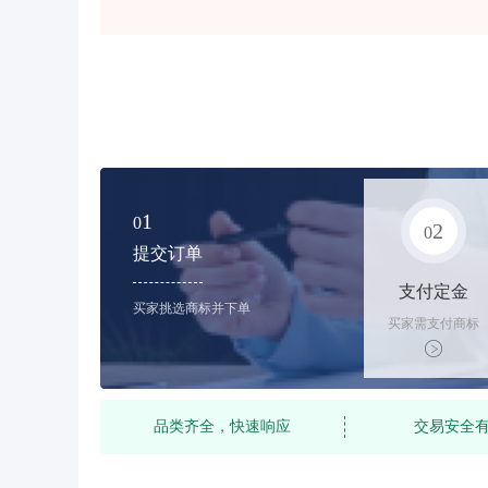
1
0
2
0
提交订单
支付定金
买家挑选商标并下单
买家需支付商标
标价的10%的购
买订金
品类齐全，快速响应
交易安全