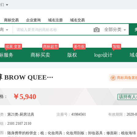
我们
商标交易
企业查询
域名注册
域名交易
查询
全部分类
续展 变更
商标超市
著作权
智能
标服务
商标买卖
版权
logo设计
域
 BROW QUEE···
商标局备案
￥5,940
格：
该持有人
类：
第21类-厨房洁具
注册号：
41984561
有效期限：
2020-0
组：
2101 2107 2110
围：
随身携带的粉饼盒；梳；化妆用具；化妆用刮板；卸妆器具；修面刷；梳妆海绵