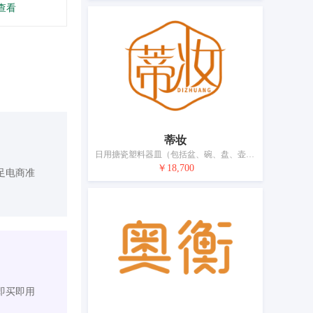
查看
蒂妆
日用搪瓷塑料器皿（包括盆、碗、盘、壶、杯）；水晶工艺品；晾衣架；刷子；牙刷；化妆用具；卸妆器具；睫毛刷；粉扑；手动清洁器具
￥18,700
足电商准
即买即用