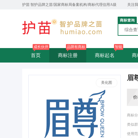
护苗:智护品牌之苗/国家商标局备案机构/商标代理信用A级
关注
商标查询
综合
成长伙伴
品牌有商标
智能
首页
商标注册
商标起名
商
眉尊
美化图
价
商标分
类似群
使用范