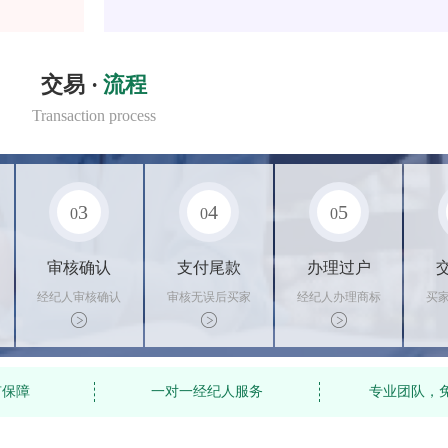
交易 ·
流程
Transaction process
3
4
5
0
0
0
审核确认
支付尾款
办理过户
经纪人审核确认
审核无误后买家
经纪人办理商标
买
商标状态
支付尾款，卖家
转让手续，交付
料
办理相关手续
相关证书
资
有保障
一对一经纪人服务
专业团队，