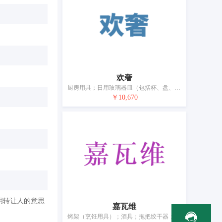
欢奢
厨房用具；日用玻璃器皿（包括杯、盘、壶、缸）；水晶工艺品；洗衣用晾衣架；刷子；电动牙刷；化妆用具；手动清洁器具；室内植物培养箱；捕虫器
￥10,670
明转让人的意思
嘉瓦维
烤架（烹饪用具）；酒具；拖把绞干器；牙刷；化妆用具；隔热瓶；拖把；钢化玻璃；室内水族池；除蚊器