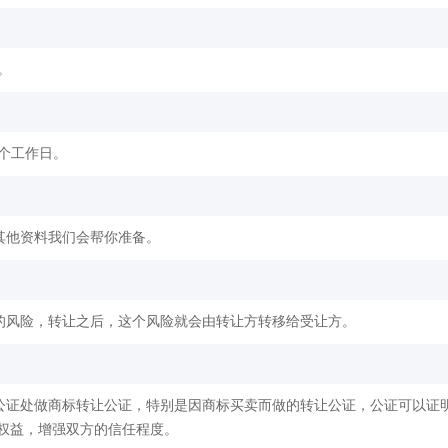
。
2个工作日。
其他资料我们会帮你准备。
的风险，转让之后，这个风险就会由转让方转移给受让方。
公证处做商标转让公证，特别是因商标买卖而做的转让公证，公证可以证
权益，增强双方的信任程度。