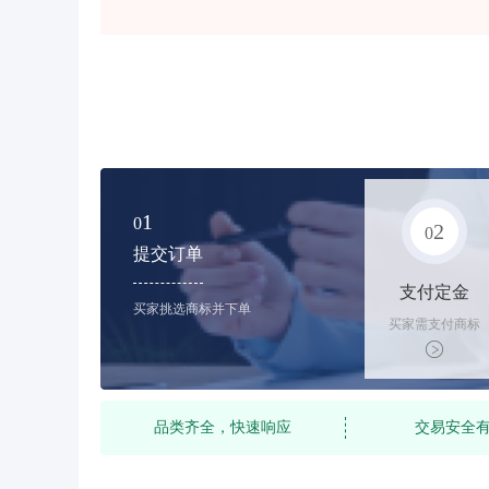
1
0
2
0
提交订单
支付定金
买家挑选商标并下单
买家需支付商标
标价的10%的购
买订金
品类齐全，快速响应
交易安全