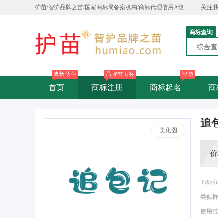
护苗:智护品牌之苗/国家商标局备案机构/商标代理信用A级
关注
商标查询
综合
成长伙伴
品牌有商标
智能
首页
商标注册
商标起名
商
追
美化图
价
商标分
类似群
使用范