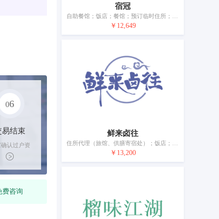
宿冠
自助餐馆；饭店；餐馆；预订临时住所；快餐馆；茶馆；旅游房屋出租；提供野营场地设施；养老院；日间托儿所（看孩子）
￥12,649
6
0
交易结束
鲜来卤往
住所代理（旅馆、供膳寄宿处）；饭店；咖啡馆；汽车旅馆；假日野营住宿服务；茶馆；酒吧服务；餐厅；提供野营场地设施；烹饪设备出租
家确认过户资
￥13,200
后，平台解冻
金支付卖家
免费咨询