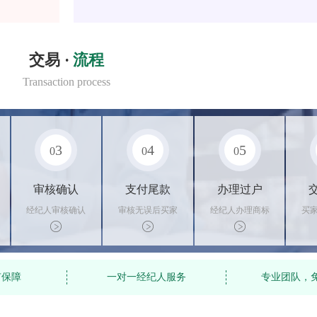
交易 ·
流程
Transaction process
3
4
5
0
0
0
审核确认
支付尾款
办理过户
经纪人审核确认
审核无误后买家
经纪人办理商标
买
商标状态
支付尾款，卖家
转让手续，交付
料
办理相关手续
相关证书
资
有保障
一对一经纪人服务
专业团队，