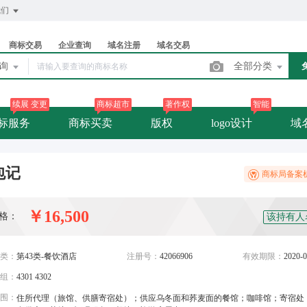
我们
商标交易
企业查询
域名注册
域名交易
查询
全部分类
续展 变更
商标超市
著作权
智能
标服务
商标买卖
版权
logo设计
域
包记
商标局备案
￥16,500
格：
该持有人
类：
第43类-餐饮酒店
注册号：
42066906
有效期限：
2020-0
组：
4301 4302
围：
住所代理（旅馆、供膳寄宿处）；供应乌冬面和荞麦面的餐馆；咖啡馆；寄宿处