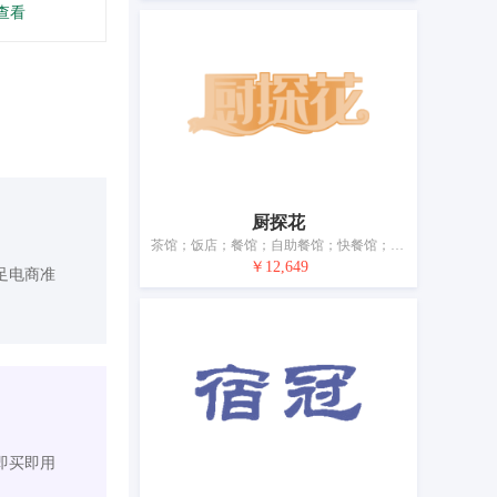
查看
厨探花
茶馆；饭店；餐馆；自助餐馆；快餐馆；酒店住宿服务；预订临时住所；旅游房屋出租；养老院；日间托儿所（看孩子）
￥12,649
足电商准
即买即用