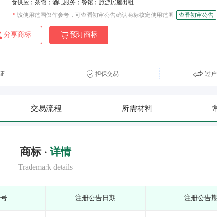
食供应；茶馆；酒吧服务；餐馆；旅游房屋出租
*
该使用范围仅作参考，可查看初审公告确认商标核定使用范围
查看初审公告
分享商标
预订商标
证
担保交易
过户
交易流程
所需材料
商标 ·
详情
Trademark details
期号
注册公告日期
注册公告