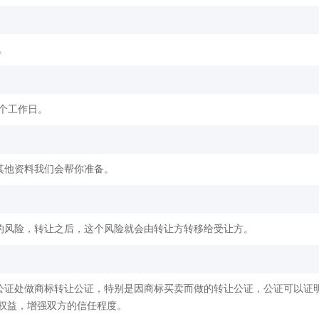
。
2个工作日。
其他资料我们会帮你准备。
的风险，转让之后，这个风险就会由转让方转移给受让方。
公证处做商标转让公证，特别是因商标买卖而做的转让公证，公证可以证
权益，增强双方的信任程度。