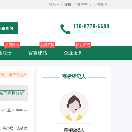
登录
注册
领券中心
控制台
130-8778-6688
免费查询
电话：077-8818-6688
品牌域名
品牌官网
代办证照
名注册
官微建站
企业服务
机构，请放心交易
商标经纪人
名下商标分析
7-28 至 2030-07-27
；果汁吧；流动饮
商标经纪人