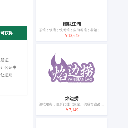
榴味江湖
茶馆；饭店；快餐馆；自助餐馆；餐馆；酒店住宿服务；预订临时住所；养老院；日间托儿所（看孩子）；动物寄养
后可获得
￥12,649
注册证
转让公证书
转让证明
焰边捞
酒吧服务；住所代理（旅馆、供膳寄宿处）；咖啡馆；饭店；餐馆；茶馆；活动房屋出租；养老院；日间托儿所（看孩子）；餐具出租
￥7,149