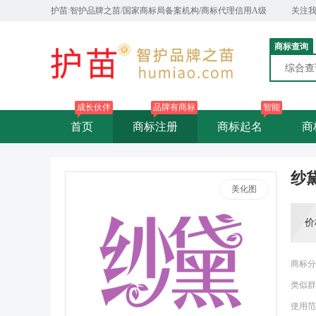
护苗:智护品牌之苗/国家商标局备案机构/商标代理信用A级
关注
商标查询
综合
成长伙伴
品牌有商标
智能
首页
商标注册
商标起名
商
纱
美化图
价
商标分
类似群
使用范