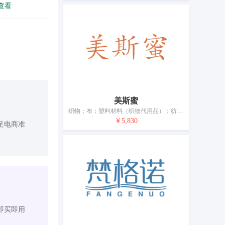
查看
美斯蜜
织物；布；塑料材料（织物代用品）；纺织品制壁挂；毡；家庭日用纺织品；床单和枕套；家具遮盖物；门帘；纺织品制或塑料制横幅
￥5,830
足电商准
即买即用