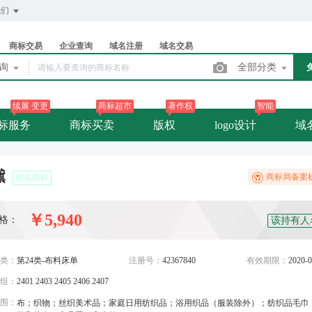
我们
商标交易
企业查询
域名注册
域名交易
查询
全部分类
续展 变更
商标超市
著作权
智能
标服务
商标买卖
版权
logo设计
域
黛
商标局备案
同名商标
￥5,940
格：
该持有人
类：
第24类-布料床单
注册号：
42367840
有效期限：
2020-0
组：
2401 2403 2405 2406 2407
围：
布；织物；丝织美术品；家庭日用纺织品；浴用织品（服装除外）；纺织品毛巾