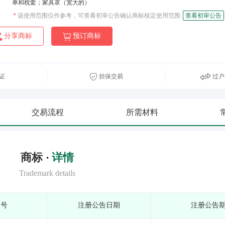
单和枕套；家具罩（宽大的）
*
该使用范围仅作参考，可查看初审公告确认商标核定使用范围
查看初审公告
分享商标
预订商标
证
担保交易
过户
交易流程
所需材料
商标 ·
详情
Trademark details
期号
注册公告日期
注册公告