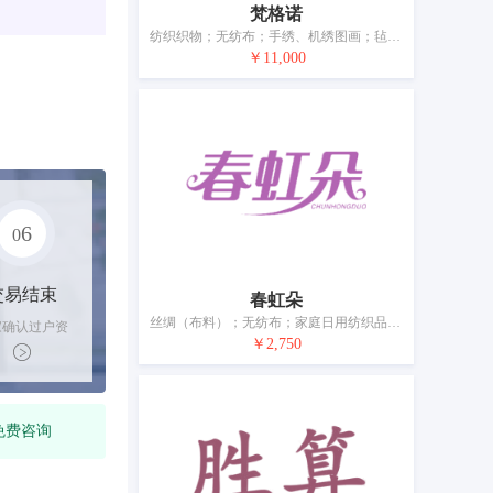
梵格诺
纺织织物；无纺布；手绣、机绣图画；毡；家庭日用纺织品；纺织品毛巾；家养宠物用毯；婴儿床防撞围（床用织品）；桌布（非纸制）；纺织品制或塑料制浴帘
￥11,000
6
0
交易结束
春虹朵
丝绸（布料）；无纺布；家庭日用纺织品；浴巾；毛巾；床单；被子；蚊帐；家具遮盖物；纺织品窗帘
家确认过户资
￥2,750
后，平台解冻
金支付卖家
免费咨询