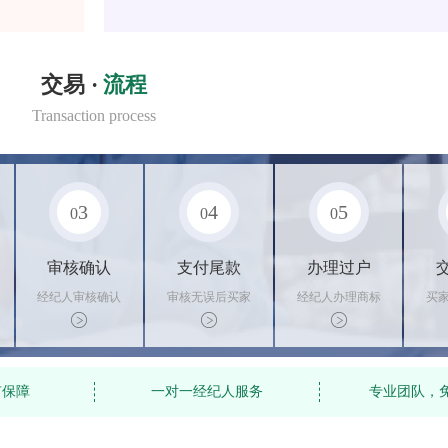
交易 ·
流程
Transaction process
3
4
5
0
0
0
审核确认
支付尾款
办理过户
经纪人审核确认
审核无误后买家
经纪人办理商标
买
商标状态
支付尾款，卖家
转让手续，交付
料
办理相关手续
相关证书
资
有保障
一对一经纪人服务
专业团队，