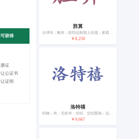
胜算
台球布；帆布；纺织品制墙上挂毯；家庭日用纺织品；毛巾被；床罩；被罩；被子；门帘；餐桌用布（非纸制）
后可获得
￥8,250
注册证
转让公证书
转让证明
洛特禧
织物；布；无纺布；丝织、交织图画；毡；家庭日用纺织品；被子；床单；毛毯；家具遮盖物
￥9,667