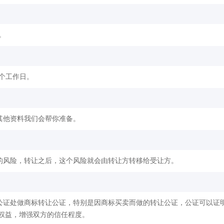
。
2个工作日。
其他资料我们会帮你准备。
的风险，转让之后，这个风险就会由转让方转移给受让方。
公证处做商标转让公证，特别是因商标买卖而做的转让公证，公证可以证
权益，增强双方的信任程度。