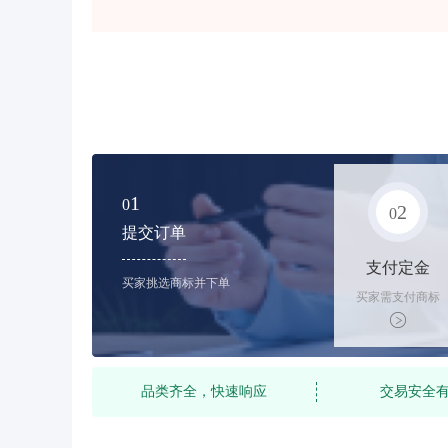
1
0
2
0
提交订单
支付定金
买家挑选商标并下单
买家需支付商标
标价的10%的购
买订金
品类齐全，快速响应
交易安全