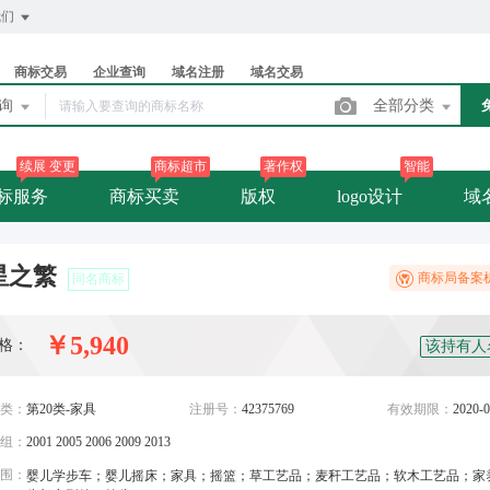
我们
商标交易
企业查询
域名注册
域名交易
查询
全部分类
续展 变更
商标超市
著作权
智能
标服务
商标买卖
版权
logo设计
域
星之繁
商标局备案
同名商标
￥5,940
格：
该持有人
类：
第20类-家具
注册号：
42375769
有效期限：
2020-0
组：
2001 2005 2006 2009 2013
围：
婴儿学步车；婴儿摇床；家具；摇篮；草工艺品；麦秆工艺品；软木工艺品；家