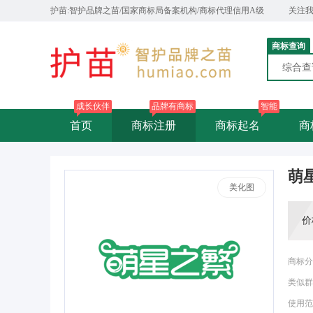
护苗:智护品牌之苗/国家商标局备案机构/商标代理信用A级
关注
商标查询
综合
成长伙伴
品牌有商标
智能
首页
商标注册
商标起名
商
萌
美化图
价
商标分
类似群
使用范