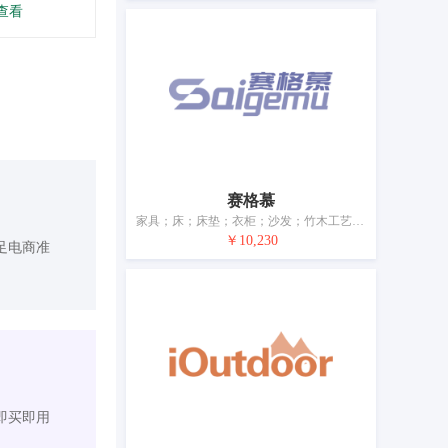
查看
赛格慕
家具；床；床垫；衣柜；沙发；竹木工艺品；树脂工艺品；枕头；软垫；室内窗用遮光帘（家具）
￥10,230
足电商准
即买即用