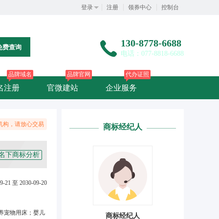
登录
注册
领券中心
控制台
130-8778-6688
免费查询
电话：077-8818-6688
品牌域名
品牌官网
代办证照
名注册
官微建站
企业服务
机构，请放心交易
商标经纪人
名下商标分析
9-21 至 2030-09-20
养宠物用床；婴儿
商标经纪人