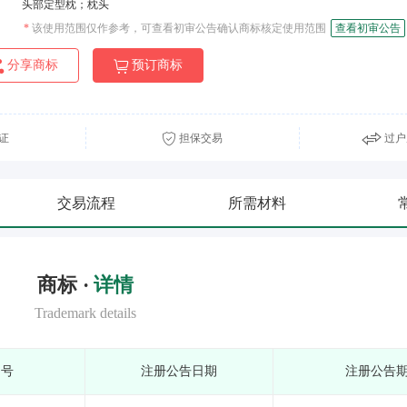
头部定型枕；枕头
*
该使用范围仅作参考，可查看初审公告确认商标核定使用范围
查看初审公告
分享商标
预订商标
证
担保交易
过户
交易流程
所需材料
商标 ·
详情
Trademark details
期号
注册公告日期
注册公告