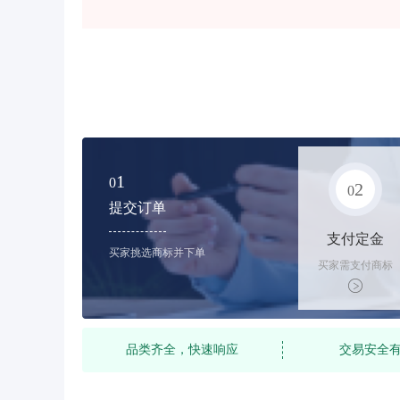
1
0
2
0
提交订单
支付定金
买家挑选商标并下单
买家需支付商标
标价的10%的购
买订金
品类齐全，快速响应
交易安全