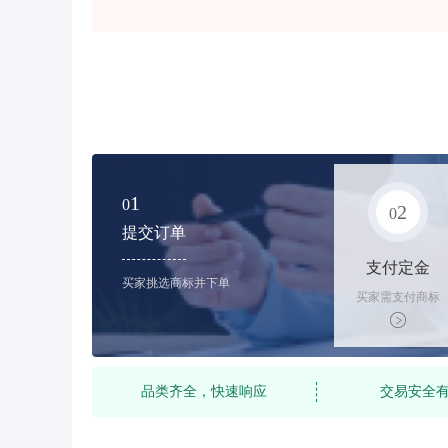
1
0
2
0
提交订单
支付定金
买家挑选商标并下单
买家需支付商标
标价的10%的购
买订金
品类齐全，快速响应
交易安全