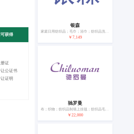
银森
家庭日用纺织品；毛巾；浴巾；纺织品洗脸巾；床单和枕套；床罩；被子；蚊帐；床上用毯；枕巾
后可获得
￥7,149
注册证
转让公证书
转让证明
驰罗曼
布；织物；纺织品制墙上挂毯；纺织品毛巾；床垫遮盖物；床罩；被子；被罩；家具遮盖物；网状窗帘
￥22,000