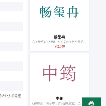
畅玺冉
布；无纺布；丝织、交织图画；纺织品毛巾；床单（纺织品）；毛毯；被子；门帘；桌布（非纸制）；纺织品制或塑料制横幅
￥2,748
明转让人的意思
中筠
纺织织物；帘子布；纺织品制壁挂；毡；纺织品毛巾；家庭日用纺织品；棉毯；床单和枕套；桌布（非纸制）；寿衣