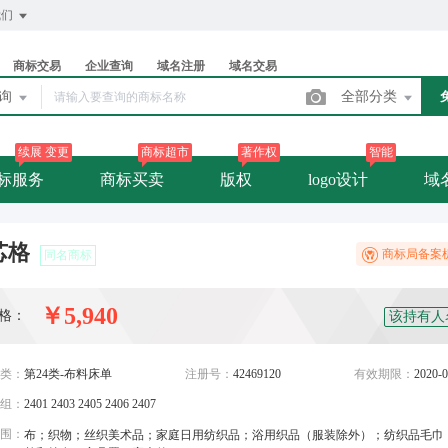
我们
商标交易
企业查询
域名注册
域名交易
查询
全部分类
续展 变更
商标超市
著作权
智能
标服务
商标买卖
版权
logo设计
域
芯格
商标局备案
同名商标
￥5,940
格：
该持有人
类：
第24类-布料床单
注册号：
42469120
有效期限：
2020-0
组：
2401 2403 2405 2406 2407
围：
布；织物；丝织美术品；家庭日用纺织品；浴用织品（服装除外）；纺织品毛巾