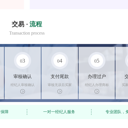
交易 ·
流程
Transaction process
3
4
5
0
0
0
审核确认
支付尾款
办理过户
经纪人审核确认
审核无误后买家
经纪人办理商标
买
商标状态
支付尾款，卖家
转让手续，交付
料
办理相关手续
相关证书
资
有保障
一对一经纪人服务
专业团队，