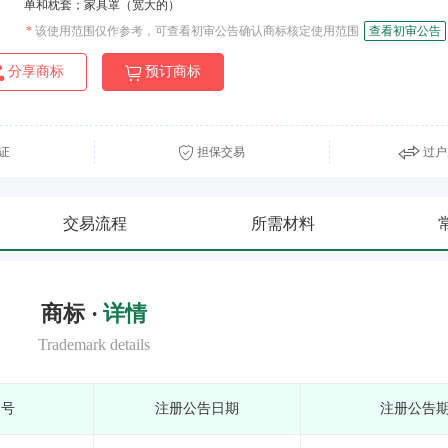
单和枕套；家具罩（宽大的）
*
该使用范围仅作参考，可查看初审公告确认商标核定使用范围
查看初审公告
分享商标
预订商标
证
担保交易
过户
交易流程
所需材料
商标 ·
详情
Trademark details
期号
注册公告日期
注册公告