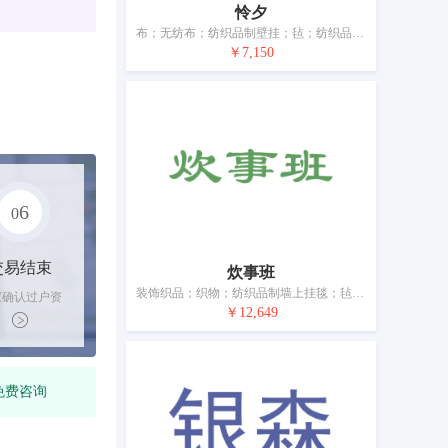
怜夕
布；无纺布；纺织品制壁挂；毡；纺织品毛巾；家庭日用纺织品；睡袋；床单和枕套；被子；被罩
￥7,150
6
0
交易结束
炊事班
装饰织品；织物；纺织品制墙上挂毯；毡；纺织品毛巾；家电遮盖物；桌布（非纸制）；纺织品窗帘；家具遮盖物
家确认过户资
￥12,649
后，平台解冻
金支付卖家
免费咨询