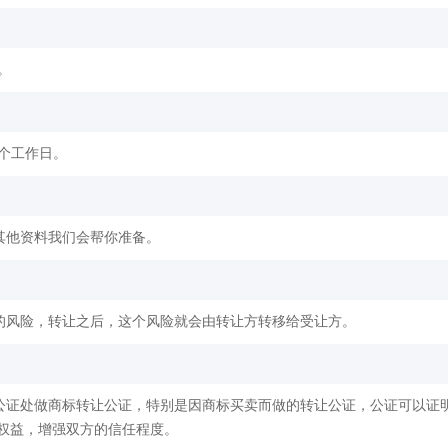
。
2个工作日。
其他资料我们会帮你准备。
的风险，转让之后，这个风险就会由转让方转移给受让方。
公证处做商标转让公证，特别是因商标买卖而做的转让公证，公证可以证
权益，增强双方的信任程度。