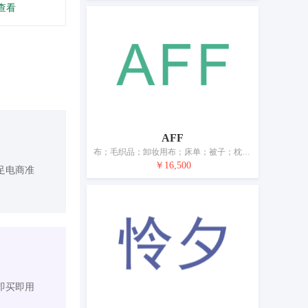
查看
AFF
布；毛织品；卸妆用布；床单；被子；枕巾；床上用毯；枕套；桌布（非纸制）；纺织品制家具罩
￥16,500
足电商准
即买即用