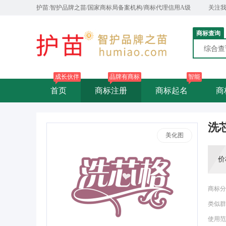
护苗:智护品牌之苗/国家商标局备案机构/商标代理信用A级
关注
商标查询
综合
成长伙伴
品牌有商标
智能
首页
商标注册
商标起名
商
洗
美化图
价
商标分
类似群
使用范