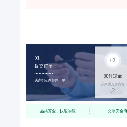
1
0
2
0
提交订单
支付定金
买家挑选商标并下单
买家需支付商标
标价的10%的购
买订金
品类齐全，快速响应
交易安全