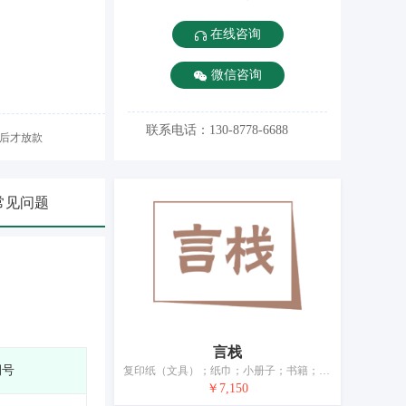
在线咨询
微信咨询
联系电话：130-8778-6688
后才放款
常见问题
言栈
期号
复印纸（文具）；纸巾；小册子；书籍；保鲜膜；文件夹；文具；钢笔；绘图用圆规；数学教具
￥7,150