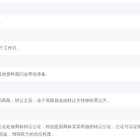
。
2个工作日。
其他资料我们会帮你准备。
的风险，转让之后，这个风险就会由转让方转移给受让方。
公证处做商标转让公证，特别是因商标买卖而做的转让公证，公证可以证
权益，增强双方的信任程度。