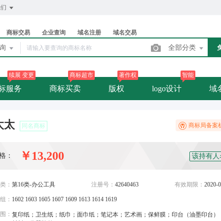
我们
商标交易
企业查询
域名注册
域名交易
查询
全部分类
续展 变更
商标超市
著作权
智能
标服务
商标买卖
版权
logo设计
域
太太
商标局备案
同名商标
￥13,200
格：
该持有人
类：
第16类-办公工具
注册号：
42640463
有效期限：
2020-0
组：
1602 1603 1605 1607 1609 1613 1614 1619
围：
复印纸；卫生纸；纸巾；面巾纸；笔记本；艺术画；保鲜膜；印台（油墨印台）