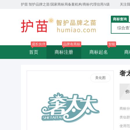
护苗:智护品牌之苗/国家商标局备案机构/商标代理信用A级
关注
商标查询
综合
成长伙伴
品牌有商标
智能
首页
商标注册
商标起名
商
奢
美化图
价
商标分
类似群
使用范