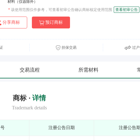
材料（仪器除外）
*
该使用范围仅作参考，可查看初审公告确认商标核定使用范围
查看初审公告
分享商标
预订商标
证
担保交易
过户
交易流程
所需材料
商标 ·
详情
Trademark details
期号
注册公告日期
注册公告