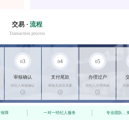
交易 ·
流程
Transaction process
3
4
5
0
0
0
审核确认
支付尾款
办理过户
经纪人审核确认
审核无误后买家
经纪人办理商标
买
商标状态
支付尾款，卖家
转让手续，交付
料
办理相关手续
相关证书
资
有保障
一对一经纪人服务
专业团队，