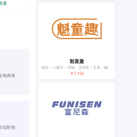
查看
魁童趣
纸巾；小册子；书籍；文件夹；文具；钢笔；地球仪；小黑板；数学教具；黑板擦
￥7,150
足电商准
即买即用