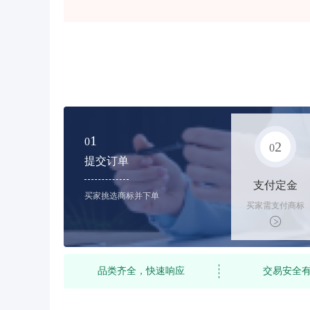
1
0
2
0
提交订单
支付定金
买家挑选商标并下单
买家需支付商标
标价的10%的购
买订金
品类齐全，快速响应
交易安全