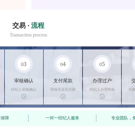
交易 ·
流程
Transaction process
3
4
5
0
0
0
审核确认
支付尾款
办理过户
经纪人审核确认
审核无误后买家
经纪人办理商标
买
商标状态
支付尾款，卖家
转让手续，交付
料
办理相关手续
相关证书
资
有保障
一对一经纪人服务
专业团队，