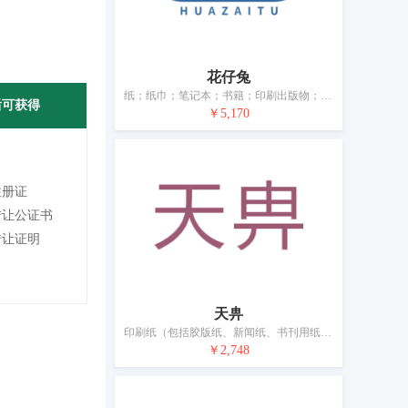
花仔兔
纸；纸巾；笔记本；书籍；印刷出版物；包装纸；墨水；文具用胶带；绘画材料；建筑模型
后可获得
￥5,170
注册证
转让公证书
转让证明
天畁
印刷纸（包括胶版纸、新闻纸、书刊用纸、证券纸、凹版纸、凸版纸）；纸；传单；卡片；贺卡；宣传画；包装纸；糖果包装纸；订书针；文件夹（文具）
￥2,748