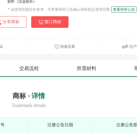
材料（仪器除外）
*
该使用范围仅作参考，可查看初审公告确认商标核定使用范围
查看初审公告
分享商标
预订商标
证
担保交易
过户
交易流程
所需材料
商标 ·
详情
Trademark details
期号
注册公告日期
注册公告