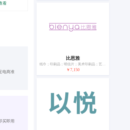
查看
比恩雅
纸巾；印刷品；明信片；美术印刷品；艺术画；包装用纸袋或塑料袋（信封、小袋）；笔；绘画材料；教学材料（仪器除外）
￥7,150
足电商准
即买即用