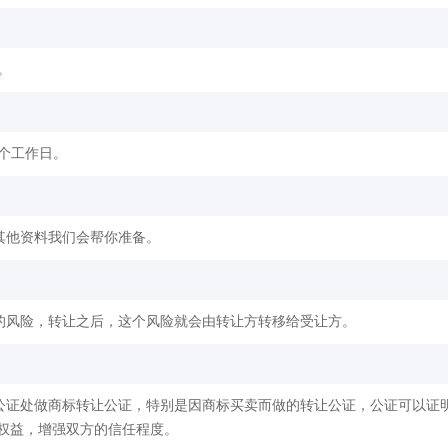
。
2个工作日。
其他资料我们会帮你准备。
的风险，转让之后，这个风险就会由转让方转移给受让方。
公证处做商标转让公证，特别是因商标买卖而做的转让公证，公证可以证
权益，增强双方的信任程度。