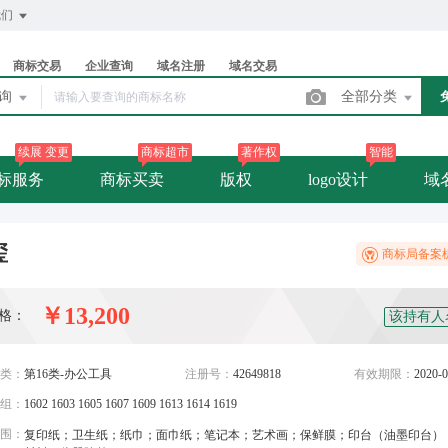
我们
商标交易
企业查询
域名注册
域名交易
查询
全部分类
续展 变更
商标超市
著作权
智能
标服务
商标买卖
版权
logo设计
域
玺
商标局备案
￥13,200
格：
该持有人
类：
第16类-办公工具
注册号：
42649818
有效期限：
2020-0
组：
1602 1603 1605 1607 1609 1613 1614 1619
围：
复印纸；卫生纸；纸巾；面巾纸；笔记本；艺术画；保鲜膜；印台（油墨印台）