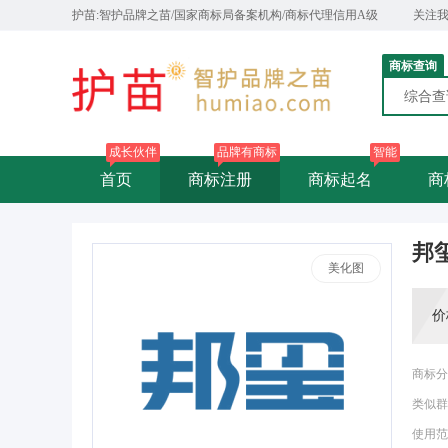
护苗:智护品牌之苗/国家商标局备案机构/商标代理信用A级
关注
商标查询
综合
成长伙伴
品牌有商标
智能
首页
商标注册
商标起名
商
邦
美化图
价
商标分
类似群
使用范