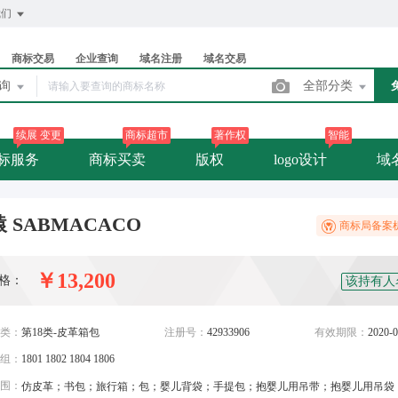
我们
商标交易
企业查询
域名注册
域名交易
查询
全部分类
续展 变更
商标超市
著作权
智能
标服务
商标买卖
版权
logo设计
域
 SABMACACO
商标局备案
￥13,200
格：
该持有人
类：
第18类-皮革箱包
注册号：
42933906
有效期限：
2020-0
组：
1801 1802 1804 1806
围：
仿皮革；书包；旅行箱；包；婴儿背袋；手提包；抱婴儿用吊带；抱婴儿用吊袋