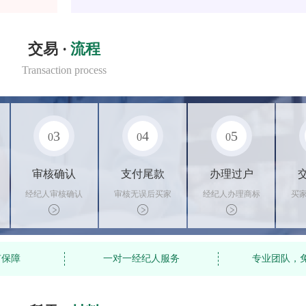
交易 ·
流程
Transaction process
3
4
5
0
0
0
审核确认
支付尾款
办理过户
经纪人审核确认
审核无误后买家
经纪人办理商标
买
商标状态
支付尾款，卖家
转让手续，交付
料
办理相关手续
相关证书
资
有保障
一对一经纪人服务
专业团队，