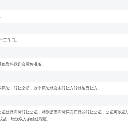
。
2个工作日。
其他资料我们会帮你准备。
的风险，转让之后，这个风险就会由转让方转移给受让方。
公证处做商标转让公证，特别是因商标买卖而做的转让公证，公证可以证
权益，增强双方的信任程度。