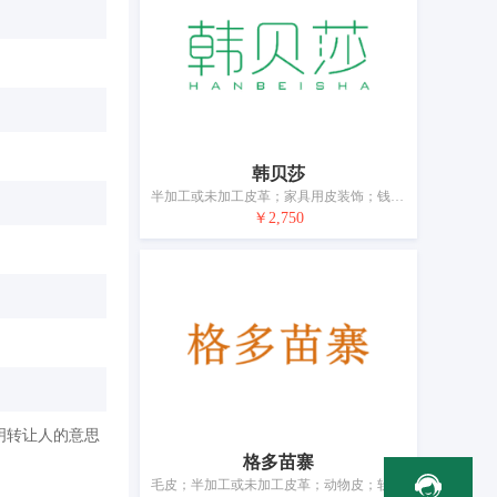
韩贝莎
半加工或未加工皮革；家具用皮装饰；钱包（钱夹）；婴儿背袋；行李箱；包；皮制系带；伞；手杖；宠物服装
￥2,750
明转让人的意思
格多苗寨
毛皮；半加工或未加工皮革；动物皮；软毛皮（仿皮制品）；旅行箱；运动包；行李箱；伞；登山杖；马鞍