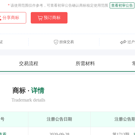
*
该使用范围仅作参考，可查看初审公告确认商标核定使用范围
查看初审公告
分享商标
预订商标
证
担保交易
过户
交易流程
所需材料
商标 ·
详情
Trademark details
期号
注册公告日期
注册公告
查看
2020-09-28
第1713期