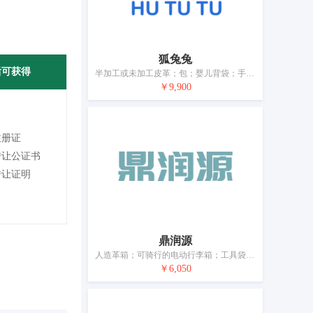
狐兔兔
后可获得
半加工或未加工皮革；包；婴儿背袋；手提包；抱婴儿用吊袋；旅行包；背包；钱包（钱夹）；伞；手杖
￥9,900
注册证
转让公证书
转让证明
鼎润源
人造革箱；可骑行的电动行李箱；工具袋（空的）；帆布箱；抱婴儿用吊袋；猎物袋（打猎用具）；皮革或皮革板制盒；皮革或皮革板制箱；硫化纤维盒；行李箱专用压缩收纳包
￥6,050