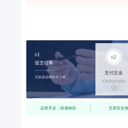
1
0
2
0
提交订单
支付定金
买家挑选商标并下单
买家需支付商标
标价的10%的购
买订金
品类齐全，快速响应
交易安全