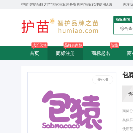
护苗:智护品牌之苗/国家商标局备案机构/商标代理信用A级
关注
商标查询
综合
成长伙伴
品牌有商标
智能
首页
商标注册
商标起名
商
包猿
美化图
价
商标分
类似群
使用范