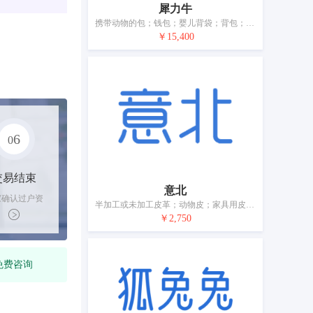
犀力牛
携带动物的包；钱包；婴儿背袋；背包；旅行箱；包；旅行包；伞；宠物项圈；宠物服装
￥15,400
6
0
交易结束
意北
家确认过户资
半加工或未加工皮革；动物皮；家具用皮装饰；钱包（钱夹）；行李箱；包；皮制系带；伞
后，平台解冻
￥2,750
金支付卖家
免费咨询