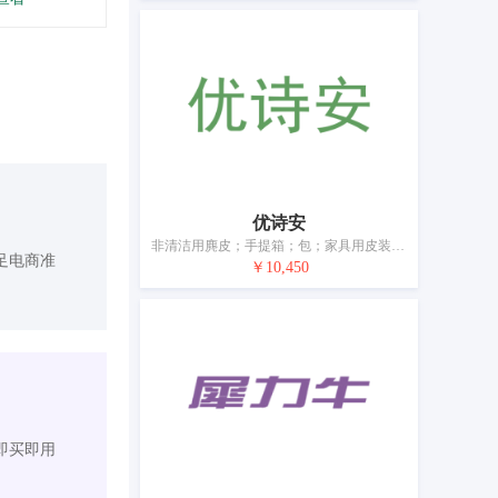
优诗安
非清洁用麂皮；手提箱；包；家具用皮装饰；工具袋（空的）；购物袋用拎袋器；皮制系带；伞；手杖；动物项圈
足电商准
￥10,450
即买即用